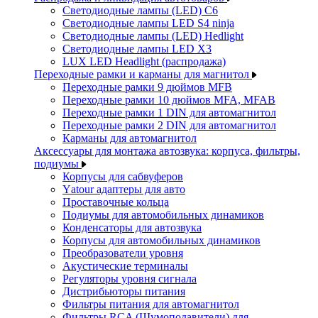
Светодиодные лампы (LED) C6
Светодиодные лампы LED S4 ninja
Светодиодные лампы (LED) Hedlight
Светодиодные лампы LED X3
LUX LED Headlight (распродажа)
Переходные рамки и карманы для магнитол
Переходные рамки 9 дюймов MFB
Переходные рамки 10 дюймов MFA, MFAB
Переходные рамки 1 DIN для автомагнитол
Переходные рамки 2 DIN для автомагнитол
Карманы для автомагнитол
Аксессуары для монтажа автозвука: корпуса, фильтры,
подиумы
Корпусы для сабвуферов
Yаtour адаптеры для авто
Проставочные кольца
Подиумы для автомобильных динамиков
Конденсаторы для автозвука
Корпусы для автомобильных динамиков
Преобразователи уровня
Акустические терминалы
Регуляторы уровня сигнала
Дистрибьюторы питания
Фильтры питания для автомагнитол
Фильтры RCA (Шумоподавители) для