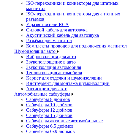
ISO-переходники и коннекторы для штатных
магнитол
ISO-переходники и коннекторы для антенных
разъемов
Y-разветвители RCA
Силовой кабель для автозвука
Акустический кабель для автозвука
Разъёмы для магнитол
Комплекты проводов для подключения магнитол
Шумоизоляция авто
Виброизоляция для авто
Звукопоглощение в авто
Звукоизоляция автомобиля
Теплоизоляция автомобиля
Карпет для отделки и шумоизоляции
Инструмент для монтажа шумоизоляции
Антискрип для авто
Автомобильные сабвуферы
Сабвуферы 8 дюймов
Сабвуферы 10 дюймов
Сабвуферы 12 дюймов
Сабвуферы 15 дюймов
Сабвуферы активные автомобильные
Сабвуферы 6,5 дюймов
Сабвуферы 6x9 дюймов