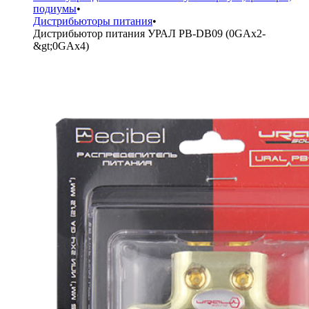
подиумы
•
Дистрибьюторы питания
•
Дистрибьютор питания УРАЛ PB-DB09 (0GAx2-
&gt;0GAx4)