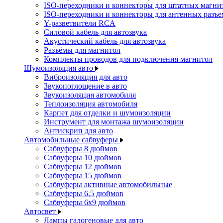
ISO-переходники и коннекторы для штатных магни
ISO-переходники и коннекторы для антенных разъ
Y-разветвители RCA
Силовой кабель для автозвука
Акустический кабель для автозвука
Разъёмы для магнитол
Комплекты проводов для подключения магнитол
Шумоизоляция авто
Виброизоляция для авто
Звукопоглощение в авто
Звукоизоляция автомобиля
Теплоизоляция автомобиля
Карпет для отделки и шумоизоляции
Инструмент для монтажа шумоизоляции
Антискрип для авто
Автомобильные сабвуферы
Сабвуферы 8 дюймов
Сабвуферы 10 дюймов
Сабвуферы 12 дюймов
Сабвуферы 15 дюймов
Сабвуферы активные автомобильные
Сабвуферы 6,5 дюймов
Сабвуферы 6x9 дюймов
Автосвет
Лампы галогеновые для авто