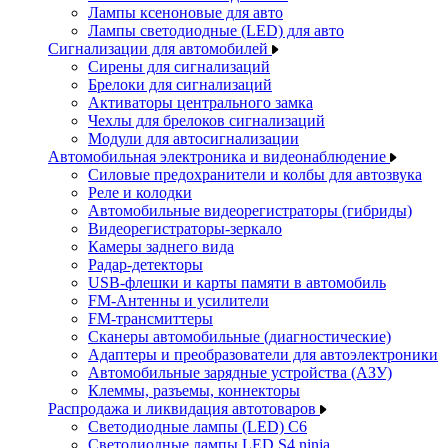
Лампы ксеноновые для авто
Лампы светодиодные (LED) для авто
Сигнализации для автомобилей
Сирены для сигнализаций
Брелоки для сигнализаций
Активаторы центрального замка
Чехлы для брелоков сигнализаций
Модули для автосигнализации
Автомобильная электроника и видеонаблюдение
Силовые предохранители и колбы для автозвука
Реле и колодки
Автомобильные видеорегистраторы (гибриды)
Видеорегистраторы-зеркало
Камеры заднего вида
Радар-детекторы
USB-флешки и карты памяти в автомобиль
FM-Антенны и усилители
FM-трансмиттеры
Сканеры автомобильные (диагностические)
Адаптеры и преобразователи для автоэлектроники
Автомобильные зарядные устройства (АЗУ)
Клеммы, разъемы, коннекторы
Распродажа и ликвидация автотоваров
Светодиодные лампы (LED) C6
Светодиодные лампы LED S4 ninja