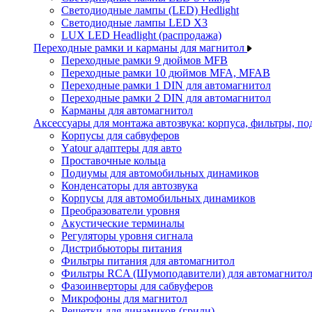
Светодиодные лампы (LED) Hedlight
Светодиодные лампы LED X3
LUX LED Headlight (распродажа)
Переходные рамки и карманы для магнитол
Переходные рамки 9 дюймов MFB
Переходные рамки 10 дюймов MFA, MFAB
Переходные рамки 1 DIN для автомагнитол
Переходные рамки 2 DIN для автомагнитол
Карманы для автомагнитол
Аксессуары для монтажа автозвука: корпуса, фильтры, 
Корпусы для сабвуферов
Yаtour адаптеры для авто
Проставочные кольца
Подиумы для автомобильных динамиков
Конденсаторы для автозвука
Корпусы для автомобильных динамиков
Преобразователи уровня
Акустические терминалы
Регуляторы уровня сигнала
Дистрибьюторы питания
Фильтры питания для автомагнитол
Фильтры RCA (Шумоподавители) для автомагнито
Фазоинверторы для сабвуферов
Микрофоны для магнитол
Решетки для динамиков (грили)