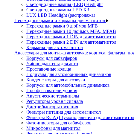
Светодиодные лампы (LED) Hedlight
Светодиодные лампы LED X3
LUX LED Headlight (распродажа)
Переходные рамки и карманы для магнитол
Переходные рамки 9 дюймов MFB
Переходные рамки 10 дюймов MFA, MFAB
Переходные рамки 1 DIN для автомагнитол
Переходные рамки 2 DIN для автомагнитол
Карманы для автомагнитол
Аксессуары для монтажа автозвука: корпуса, фильтры, 
Корпусы для сабвуферов
Yаtour адаптеры для авто
Проставочные кольца
Подиумы для автомобильных динамиков
Конденсаторы для автозвука
Корпусы для автомобильных динамиков
Преобразователи уровня
Акустические терминалы
Регуляторы уровня сигнала
Дистрибьюторы питания
Фильтры питания для автомагнитол
Фильтры RCA (Шумоподавители) для автомагнито
Фазоинверторы для сабвуферов
Микрофоны для магнитол
Решетки для динамиков (грили)