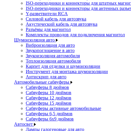
ISO-переходники и коннекторы для штатных магни
ISO-переходники и коннекторы для антенных разъ
Y-разветвители RCA
Силовой кабель для автозвука
Акустический кабель для автозвука
Разъёмы для магнитол
Комплекты проводов для подключения магнитол
Шумоизоляция авто
Виброизоляция для авто
Звукопоглощение в авто
Звукоизоляция автомобиля
Теплоизоляция автомобиля
Карпет для отделки и шумоизоляции
Инструмент для монтажа шумоизоляции
Антискрип для авто
Автомобильные сабвуферы
Сабвуферы 8 дюймов
Сабвуферы 10 дюймов
Сабвуферы 12 дюймов
Сабвуферы 15 дюймов
Сабвуферы активные автомобильные
Сабвуферы 6,5 дюймов
Сабвуферы 6x9 дюймов
Автосвет
Лампы галогеновые для авто