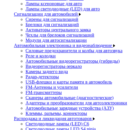
Лампы ксеноновые для авто
Лампы светодиодные (LED) для авто
Сигнализации для автомобилей
Сирены для сигнализаций
Брелоки для сигнализаций
Активаторы центрального замка
Чехлы для брелоков сигнализаций
Модули для автосигнализации
Автомобильная электроника и видеонаблюдение
Силовые предохранители и колбы для автозвука
Реле и колодки
Автомобильные видеорегистраторы (гибриды)
Видеорегистраторы-зеркало
Камеры заднего вида
Радар-детекторы
USB-флешки и карты памяти в автомобиль
FM-Антенны и усилители
FM-трансмиттеры
Сканеры автомобильные (диагностические)
Адаптеры и преобразователи для автоэлектроники
Автомобильные зарядные устройства (АЗУ)
Клеммы, разъемы, коннекторы
Распродажа и ликвидация автотоваров
Светодиодные лампы (LED) C6
Светодиодные лампы LED S4 ninja