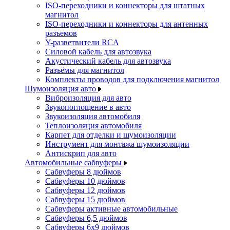
ISO-переходники и коннекторы для штатных
магнитол
ISO-переходники и коннекторы для антенных
разъемов
Y-разветвители RCA
Силовой кабель для автозвука
Акустический кабель для автозвука
Разъёмы для магнитол
Комплекты проводов для подключения магнитол
Шумоизоляция авто
Виброизоляция для авто
Звукопоглощение в авто
Звукоизоляция автомобиля
Теплоизоляция автомобиля
Карпет для отделки и шумоизоляции
Инструмент для монтажа шумоизоляции
Антискрип для авто
Автомобильные сабвуферы
Сабвуферы 8 дюймов
Сабвуферы 10 дюймов
Сабвуферы 12 дюймов
Сабвуферы 15 дюймов
Сабвуферы активные автомобильные
Сабвуферы 6,5 дюймов
Сабвуферы 6x9 дюймов