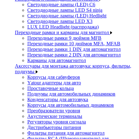
Светодиодные лампы (LED) C6
Светодиодные лампы LED S4 ninja
Светодиодные лампы (LED) Hedlight
Светодиодные лампы LED X3
LUX LED Headlight (распродажа)
Переходные рамки и карманы для магнитол
Переходные рамки 9 дюймов MFB
Переходные рамки 10 дюймов MFA, MFAB
Переходные рамки 1 DIN для автомагнитол
Переходные рамки 2 DIN для автомагнитол
Карманы для автомагнитол
Аксессуары для монтажа автозвука: корпуса, фильтры,
подиумы
Корпусы для сабвуферов
Yаtour адаптеры для авто
Проставочные кольца
Подиумы для автомобильных динамиков
Конденсаторы для автозвука
Корпусы для автомобильных динамиков
Преобразователи уровня
Акустические терминалы
Регуляторы уровня сигнала
Дистрибьюторы питания
Фильтры питания для автомагнитол
Фильтры RCA (Шумоподавители) для