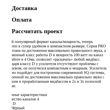
Доставка
Оплата
Рассчитать проект
Самый популярный формат каналы/мощность, теперь
доступен в супер удобном и компактном размере. Серия PRO
рассчитана на достижения максимально правильного звука, а
современный класс работы D и мощность 100 ватт на канал
при работе в 4 Ома, позволит «раскачать» любой мидбасс.
Благодаря классу D у усилителя отсутствуют проблемы с
перегревом, он получился компактным и мощным. Усилитель
отлично подойдет для построения современной SQ системы,
построенной на достижения максимально правильно звука с
глубоким и проработанным мидбассом в 2х и 3х полосной
системе.
Основные характеристики
Количество каналов 4
Класс D
Цвет Чёрный