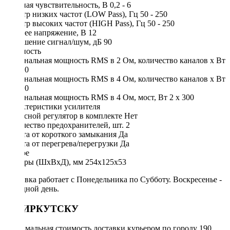
Входная чувствительность, В 0,2 - 6
Фильтр низких частот (LOW Pass), Гц 50 - 250
Фильтр высоких частот (HIGH Pass), Гц 50 - 250
Рабочее напряжение, В 12
Отношение сигнал/шум, дБ 90
Мощность
Номинальная мощность RMS в 2 Ом, количество каналов х Вт
4 х 150
Номинальная мощность RMS в 4 Ом, количество каналов х Вт
4 х 100
Номинальная мощность RMS в 4 Ом, мост, Вт 2 х 300
Характеристики усилителя
Выносной регулятор в комплекте Нет
Количество предохранителей, шт. 2
Защита от короткого замыкания Да
Защита от перегрева/перегрузки Да
Другое
Размеры (ШхВхД), мм 254х125х53
Доставка работает с Понедельника по Субботу. Воскресенье -
выходной день.
ПО ИРКУТСКУ
Минимальная стоимость доставки курьером по городу 190