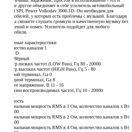
Практичный, надежный, простой в использовании - это и
многое другое объединяет в себе усилитель автомобильный
AZ-13 SPL Power Volkodav 3900.1D. Он необходим для
автомобилей, у которых есть проблемы с музыкой. Благодаря
ему вы сможете слушать громкую и качественную музыку без
искажений и помех. Усилитель подойдет для любого
автомобиля.
Основные характеристики
Количество каналов 1
Класс D
Цвет Чёрный
Фильтр низких частот (LOW Pass), Гц 80 - 20000
Фильтр высоких частот (HIGH Pass), Гц 5 - 80
Входной терминал, Ga 0
Выходной терминал, Ga 8
Рабочее напряжение, В 11 - 16
Диапазон воспроизводимых частот, Гц 10 - 20000
Мощность
Номинальная мощность RMS в 1 Ом, количество каналов х Вт
1 х 3900
Номинальная мощность RMS в 2 Ом, количество каналов х Вт
1 х 2400
Номинальная мощность RMS в 4 Ом, количество каналов х Вт