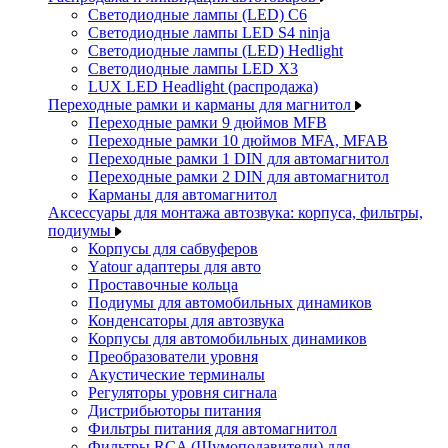
Светодиодные лампы (LED) C6
Светодиодные лампы LED S4 ninja
Светодиодные лампы (LED) Hedlight
Светодиодные лампы LED X3
LUX LED Headlight (распродажа)
Переходные рамки и карманы для магнитол
Переходные рамки 9 дюймов MFB
Переходные рамки 10 дюймов MFA, MFAB
Переходные рамки 1 DIN для автомагнитол
Переходные рамки 2 DIN для автомагнитол
Карманы для автомагнитол
Аксессуары для монтажа автозвука: корпуса, фильтры,
подиумы
Корпусы для сабвуферов
Yаtour адаптеры для авто
Проставочные кольца
Подиумы для автомобильных динамиков
Конденсаторы для автозвука
Корпусы для автомобильных динамиков
Преобразователи уровня
Акустические терминалы
Регуляторы уровня сигнала
Дистрибьюторы питания
Фильтры питания для автомагнитол
Фильтры RCA (Шумоподавители) для