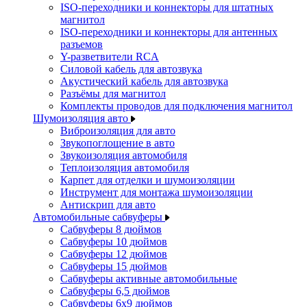
ISO-переходники и коннекторы для штатных
магнитол
ISO-переходники и коннекторы для антенных
разъемов
Y-разветвители RCA
Силовой кабель для автозвука
Акустический кабель для автозвука
Разъёмы для магнитол
Комплекты проводов для подключения магнитол
Шумоизоляция авто
Виброизоляция для авто
Звукопоглощение в авто
Звукоизоляция автомобиля
Теплоизоляция автомобиля
Карпет для отделки и шумоизоляции
Инструмент для монтажа шумоизоляции
Антискрип для авто
Автомобильные сабвуферы
Сабвуферы 8 дюймов
Сабвуферы 10 дюймов
Сабвуферы 12 дюймов
Сабвуферы 15 дюймов
Сабвуферы активные автомобильные
Сабвуферы 6,5 дюймов
Сабвуферы 6x9 дюймов