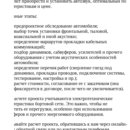
позволит приобрести и установить автозвук, оптимальный по
характеристикам и цене.
Основные этапы:
предпроектное обследование автомобиля;
выбор точек установки фронтальной, тыловой,
коаксиальной и иной акустики;
определение маршрутов прокладки кабельных
коммуникаций;
подбор динамиков, сабвуферов, усилителей и прочего
оборудования с учетом акустических особенностей
автомобиля;
определение перечня работ (сверление гнезд под
динамики, прокладка проводов, подключение системы,
тестирование, настройка и пр.);
расчет стоимости, согласование ее с заказчиком (она
фиксируется в договоре, после чего не увеличивается).
При расчете проекта учитываются электротехнические
характеристики бортовой сети. Это важно, чтобы не
допустить ее перегрузки, особенно при использовании
сабвуферов и прочего энергоемкого оборудования.
Заказывайте расчет проекта, обратившись к нам через онлайн-
форму обратной связи или по контактным телефонам.