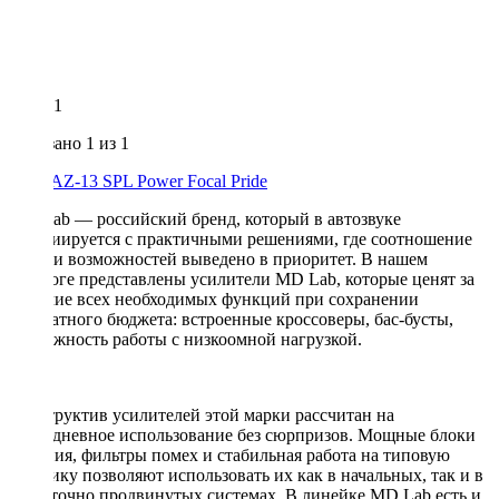
1
Показано
1
из 1
AMP
AZ-13 SPL Power
Focal
Pride
MD Lab — российский бренд, который в автозвуке
ассоциируется с практичными решениями, где соотношение
цены и возможностей выведено в приоритет. В нашем
каталоге представлены усилители MD Lab, которые ценят за
наличие всех необходимых функций при сохранении
адекватного бюджета: встроенные кроссоверы, бас-бусты,
возможность работы с низкоомной нагрузкой.
Конструктив усилителей этой марки рассчитан на
повседневное использование без сюрпризов. Мощные блоки
питания, фильтры помех и стабильная работа на типовую
акустику позволяют использовать их как в начальных, так и в
достаточно продвинутых системах. В линейке MD Lab есть и