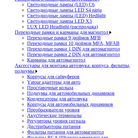
Светодиодные лампы (LED) C6
Светодиодные лампы LED S4 ninja
Светодиодные лампы (LED) Hedlight
Светодиодные лампы LED X3
LUX LED Headlight (распродажа)
Переходные рамки и карманы для магнитол
Переходные рамки 9 дюймов MFB
Переходные рамки 10 дюймов MFA, MFAB
Переходные рамки 1 DIN для автомагнитол
Переходные рамки 2 DIN для автомагнитол
Карманы для автомагнитол
Аксессуары для монтажа автозвука: корпуса, фильтры,
подиумы
Корпусы для сабвуферов
Yаtour адаптеры для авто
Проставочные кольца
Подиумы для автомобильных динамиков
Конденсаторы для автозвука
Корпусы для автомобильных динамиков
Преобразователи уровня
Акустические терминалы
Регуляторы уровня сигнала
Дистрибьюторы питания
Фильтры питания для автомагнитол
Фильтры RCA (Шумоподавители) для