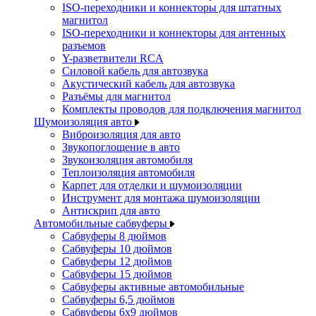
ISO-переходники и коннекторы для штатных
магнитол
ISO-переходники и коннекторы для антенных
разъемов
Y-разветвители RCA
Силовой кабель для автозвука
Акустический кабель для автозвука
Разъёмы для магнитол
Комплекты проводов для подключения магнитол
Шумоизоляция авто
Виброизоляция для авто
Звукопоглощение в авто
Звукоизоляция автомобиля
Теплоизоляция автомобиля
Карпет для отделки и шумоизоляции
Инструмент для монтажа шумоизоляции
Антискрип для авто
Автомобильные сабвуферы
Сабвуферы 8 дюймов
Сабвуферы 10 дюймов
Сабвуферы 12 дюймов
Сабвуферы 15 дюймов
Сабвуферы активные автомобильные
Сабвуферы 6,5 дюймов
Сабвуферы 6x9 дюймов