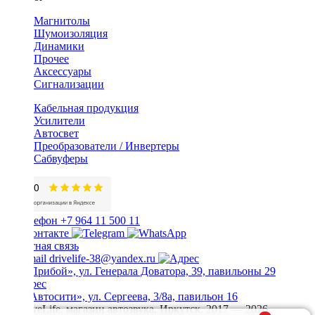
Магнитолы
Шумоизоляция
Динамики
Прочее
Аксессуары
Сигнализации
Кабельная продукция
Усилители
Автосвет
Преобразователи / Инвертеры
Сабвуферы
+7 964 11 500 11
Обратная связь
drivelife-38@yandex.ru
ТЦ «Прибой», ул. Генерала Доватора, 39, павильоны 29
ТЦ «Автосити», ул. Сергеева, 3/8а, павильон 16
© DriveLife, магазин автозвука, Иркутск. 2017 — 2026