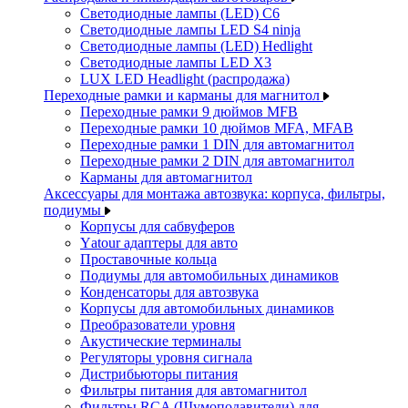
Светодиодные лампы (LED) C6
Светодиодные лампы LED S4 ninja
Светодиодные лампы (LED) Hedlight
Светодиодные лампы LED X3
LUX LED Headlight (распродажа)
Переходные рамки и карманы для магнитол
Переходные рамки 9 дюймов MFB
Переходные рамки 10 дюймов MFA, MFAB
Переходные рамки 1 DIN для автомагнитол
Переходные рамки 2 DIN для автомагнитол
Карманы для автомагнитол
Аксессуары для монтажа автозвука: корпуса, фильтры,
подиумы
Корпусы для сабвуферов
Yаtour адаптеры для авто
Проставочные кольца
Подиумы для автомобильных динамиков
Конденсаторы для автозвука
Корпусы для автомобильных динамиков
Преобразователи уровня
Акустические терминалы
Регуляторы уровня сигнала
Дистрибьюторы питания
Фильтры питания для автомагнитол
Фильтры RCA (Шумоподавители) для