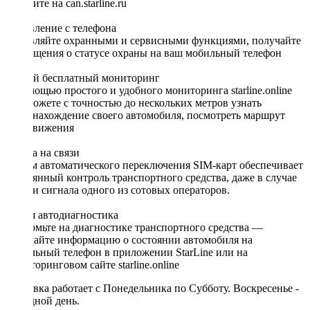
смотрите на can.starline.ru
Управление с телефона
Управляйте охранными и сервисными функциями, получайте
оповещения о статусе охраны на ваш мобильный телефон
Умный бесплатный мониторинг
С помощью простого и удобного мониторинга starline.online
вы сможете с точностью до нескольких метров узнать
местонахождение своего автомобиля, посмотреть маршрут
передвижения
Всегда на связи
Режим автоматического переключения SIM-карт обеспечивает
постоянный контроль транспортного средства, даже в случае
потери сигнала одного из сотовых операторов.
Умная автодиагностика
Экономьте на диагностике транспортного средства —
получайте информацию о состоянии автомобиля на
мобильный телефон в приложении StarLine или на
мониторинговом сайте starline.online
Доставка работает с Понедельника по Субботу. Воскресенье -
выходной день.