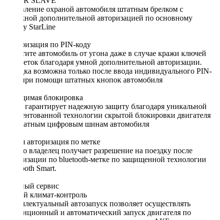
SUPER SLAVE
Управление охраной автомобиля штатным брелком с
надежной дополнительной авторизацией по основному
брелку StarLine
Авторизация по PIN-коду
Защитите автомобиль от угона даже в случае кражи ключей
или меток благодаря умной дополнительной авторизации.
Поездка возможна только после ввода индивидуального PIN-
кода при помощи штатных кнопок автомобиля
Невидимая блокировка
iCAN гарантирует надежную защиту благодаря уникальной
запатентованной технологии скрытой блокировки двигателя
по штатным цифровым шинам автомобиля
Умная авторизация по метке
Только владелец получает разрешение на поездку после
авторизации по bluetooth-метке по защищенной технологии
Bluetooth Smart.
Удобный сервис
Умный климат-контроль
Интеллектуальный автозапуск позволяет осуществлять
дистанционный и автоматический запуск двигателя по