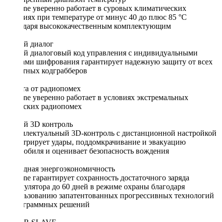
StarLine уверенно работает в суровых климатических
условиях при температуре от минус 40 до плюс 85 °С
благодаря высококачественным комплектующим
Умный диалог
Умный диалоговый код управления c индивидуальными
ключами шифрования гарантирует надежную защиту от всех
известных кодграбберов
Защита от радиопомех
StarLine уверенно работает в условиях экстремальных
городских радиопомех
Умный 3D контроль
Интеллектуальный 3D-контроль с дистанционной настройкой
регистрирует удары, поддомкрачивание и эвакуацию
автомобиля и оценивает безопасность вождения
Рекордная энергоэкономичность
StarLine гарантирует сохранность достаточного заряда
аккумулятора до 60 дней в режиме охраны благодаря
использованию запатентованных прогрессивных технологий
и программных решений