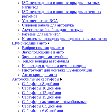
ISO-переходники и коннекторы для штатных
магнитол
ISO-переходники и коннекторы для антенных
разъемов
Y-разветвители RCA
Силовой кабель для автозвука
Акустический кабель для автозвука
Разъёмы для магнитол
Комплекты проводов для подключения магнитол
Шумоизоляция авто
Виброизоляция для авто
Звукопоглощение в авто
Звукоизоляция автомобиля
Теплоизоляция автомобиля
Карпет для отделки и шумоизоляции
Инструмент для монтажа шумоизоляции
Антискрип для авто
Автомобильные сабвуферы
Сабвуферы 8 дюймов
Сабвуферы 10 дюймов
Сабвуферы 12 дюймов
Сабвуферы 15 дюймов
Сабвуферы активные автомобильные
Сабвуферы 6,5 дюймов
Сабвуферы 6x9 дюймов