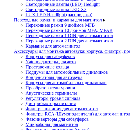
Светодиодные лампы (LED) Hedlight
Светодиодные лампы LED X3
LUX LED Headlight (распродажа)
Переходные рамки и карманы для магнитол
Переходные рамки 9 дюймов MFB
Переходные рамки 10 дюймов MFA, MFAB
Переходные рамки 1 DIN для автомагнитол
Переходные рамки 2 DIN для автомагнитол
Карманы для автомагнитол
Аксессуары для монтажа автозвука: корпуса, фильтры, 
Корпусы для сабвуферов
Yаtour адаптеры для авто
Проставочные кольца
Подиумы для автомобильных динамиков
Конденсаторы для автозвука
Корпусы для автомобильных динамиков
Преобразователи уровня
Акустические терминалы
Регуляторы уровня сигнала
Дистрибьюторы питания
Фильтры питания для автомагнитол
Фильтры RCA (Шумоподавители) для автомагнито
Фазоинверторы для сабвуферов
Микрофоны для магнитол
Решетки для динамиков (грили)