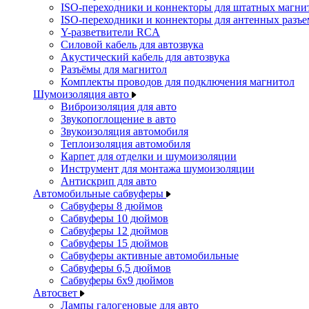
ISO-переходники и коннекторы для штатных магни
ISO-переходники и коннекторы для антенных разъ
Y-разветвители RCA
Силовой кабель для автозвука
Акустический кабель для автозвука
Разъёмы для магнитол
Комплекты проводов для подключения магнитол
Шумоизоляция авто
Виброизоляция для авто
Звукопоглощение в авто
Звукоизоляция автомобиля
Теплоизоляция автомобиля
Карпет для отделки и шумоизоляции
Инструмент для монтажа шумоизоляции
Антискрип для авто
Автомобильные сабвуферы
Сабвуферы 8 дюймов
Сабвуферы 10 дюймов
Сабвуферы 12 дюймов
Сабвуферы 15 дюймов
Сабвуферы активные автомобильные
Сабвуферы 6,5 дюймов
Сабвуферы 6x9 дюймов
Автосвет
Лампы галогеновые для авто