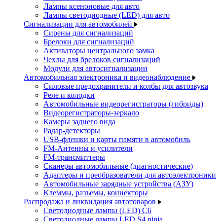
Лампы ксеноновые для авто
Лампы светодиодные (LED) для авто
Сигнализации для автомобилей
Сирены для сигнализаций
Брелоки для сигнализаций
Активаторы центрального замка
Чехлы для брелоков сигнализаций
Модули для автосигнализации
Автомобильная электроника и видеонаблюдение
Силовые предохранители и колбы для автозвука
Реле и колодки
Автомобильные видеорегистраторы (гибриды)
Видеорегистраторы-зеркало
Камеры заднего вида
Радар-детекторы
USB-флешки и карты памяти в автомобиль
FM-Антенны и усилители
FM-трансмиттеры
Сканеры автомобильные (диагностические)
Адаптеры и преобразователи для автоэлектроники
Автомобильные зарядные устройства (АЗУ)
Клеммы, разъемы, коннекторы
Распродажа и ликвидация автотоваров
Светодиодные лампы (LED) C6
Светодиодные лампы LED S4 ninja