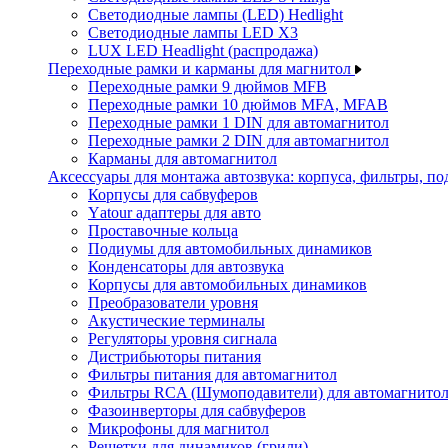
Светодиодные лампы (LED) Hedlight
Светодиодные лампы LED X3
LUX LED Headlight (распродажа)
Переходные рамки и карманы для магнитол
Переходные рамки 9 дюймов MFB
Переходные рамки 10 дюймов MFA, MFAB
Переходные рамки 1 DIN для автомагнитол
Переходные рамки 2 DIN для автомагнитол
Карманы для автомагнитол
Аксессуары для монтажа автозвука: корпуса, фильтры, 
Корпусы для сабвуферов
Yаtour адаптеры для авто
Проставочные кольца
Подиумы для автомобильных динамиков
Конденсаторы для автозвука
Корпусы для автомобильных динамиков
Преобразователи уровня
Акустические терминалы
Регуляторы уровня сигнала
Дистрибьюторы питания
Фильтры питания для автомагнитол
Фильтры RCA (Шумоподавители) для автомагнито
Фазоинверторы для сабвуферов
Микрофоны для магнитол
Решетки для динамиков (грили)