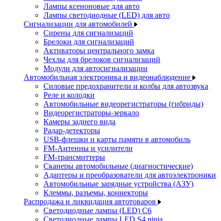
Лампы ксеноновые для авто
Лампы светодиодные (LED) для авто
Сигнализации для автомобилей
Сирены для сигнализаций
Брелоки для сигнализаций
Активаторы центрального замка
Чехлы для брелоков сигнализаций
Модули для автосигнализации
Автомобильная электроника и видеонаблюдение
Силовые предохранители и колбы для автозвука
Реле и колодки
Автомобильные видеорегистраторы (гибриды)
Видеорегистраторы-зеркало
Камеры заднего вида
Радар-детекторы
USB-флешки и карты памяти в автомобиль
FM-Антенны и усилители
FM-трансмиттеры
Сканеры автомобильные (диагностические)
Адаптеры и преобразователи для автоэлектроники
Автомобильные зарядные устройства (АЗУ)
Клеммы, разъемы, коннекторы
Распродажа и ликвидация автотоваров
Светодиодные лампы (LED) C6
Светодиодные лампы LED S4 ninja