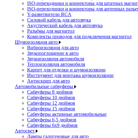
ISO-переходники и коннекторы для штатных магни
ISO-переходники и коннекторы для антенных разъ
Y-разветвители RCA
Силовой кабель для автозвука
Акустический кабель для автозвука
Разъёмы для магнитол
Комплекты проводов для подключения магнитол
Шумоизоляция авто
Виброизоляция для авто
Звукопоглощение в авто
Звукоизоляция автомобиля
Теплоизоляция автомобиля
Карпет для отделки и шумоизоляции
Инструмент для монтажа шумоизоляции
Антискрип для авто
Автомобильные сабвуферы
Сабвуферы 8 дюймов
Сабвуферы 10 дюймов
Сабвуферы 12 дюймов
Сабвуферы 15 дюймов
Сабвуферы активные автомобильные
Сабвуферы 6,5 дюймов
Сабвуферы 6x9 дюймов
Автосвет
Лампы галогеновые для авто