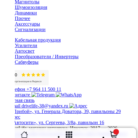
Магнитолы
Шумоизоляция
Динамики
Прочее
Аксессуары
Сигнализации
Кабельная продукция
Усилители
Автосвет
Преобразователи / Инвертеры
Сабвуферы
+7 964 11 500 11
Обратная связь
drivelife-38@yandex.ru
ТЦ «Прибой», ул. Генерала Доватора, 39, павильоны 29
ТЦ «Автосити», ул. Сергеева, 3/8а, павильон 16
© DriveLife, магазин автозвука, Иркутск. 2017 — 2026
Политика конфиденциальности
Карта сайта
Разработано в