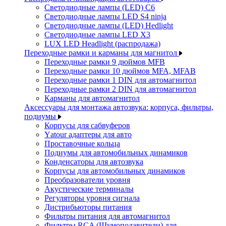
Светодиодные лампы (LED) C6
Светодиодные лампы LED S4 ninja
Светодиодные лампы (LED) Hedlight
Светодиодные лампы LED X3
LUX LED Headlight (распродажа)
Переходные рамки и карманы для магнитол
Переходные рамки 9 дюймов MFB
Переходные рамки 10 дюймов MFA, MFAB
Переходные рамки 1 DIN для автомагнитол
Переходные рамки 2 DIN для автомагнитол
Карманы для автомагнитол
Аксессуары для монтажа автозвука: корпуса, фильтры,
подиумы
Корпусы для сабвуферов
Yаtour адаптеры для авто
Проставочные кольца
Подиумы для автомобильных динамиков
Конденсаторы для автозвука
Корпусы для автомобильных динамиков
Преобразователи уровня
Акустические терминалы
Регуляторы уровня сигнала
Дистрибьюторы питания
Фильтры питания для автомагнитол
Фильтры RCA (Шумоподавители) для