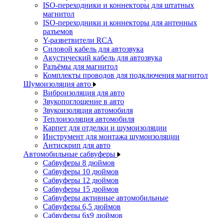
ISO-переходники и коннекторы для штатных
магнитол
ISO-переходники и коннекторы для антенных
разъемов
Y-разветвители RCA
Силовой кабель для автозвука
Акустический кабель для автозвука
Разъёмы для магнитол
Комплекты проводов для подключения магнитол
Шумоизоляция авто
Виброизоляция для авто
Звукопоглощение в авто
Звукоизоляция автомобиля
Теплоизоляция автомобиля
Карпет для отделки и шумоизоляции
Инструмент для монтажа шумоизоляции
Антискрип для авто
Автомобильные сабвуферы
Сабвуферы 8 дюймов
Сабвуферы 10 дюймов
Сабвуферы 12 дюймов
Сабвуферы 15 дюймов
Сабвуферы активные автомобильные
Сабвуферы 6,5 дюймов
Сабвуферы 6x9 дюймов