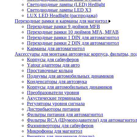
Светодиодные лампы (LED) Hedlight
Светодиодные лампы LED X3
LUX LED Headlight (распродажа)
Переходные рамки и карманы для магнитол
Переходные рамки 9 дюймов MFB
Переходные рамки 10 дюймов MFA, MFAB
Переходные рамки 1 DIN для автомагнитол
Переходные рамки 2 DIN для автомагнитол
Карманы для автомагнитол
Аксессуары для монтажа автозвука: корпуса, фильтры, 
Корпусы для сабвуферов
Yаtour адаптеры для авто
Проставочные кольца
Подиумы для автомобильных динамиков
Конденсаторы для автозвука
Корпусы для автомобильных динамиков
Преобразователи уровня
Акустические терминалы
Регуляторы уровня сигнала
Дистрибьюторы питания
Фильтры питания для автомагнитол
Фильтры RCA (Шумоподавители) для автомагнито
Фазоинверторы для сабвуферов
Микрофоны для магнитол
Решетки для динамиков (грили)