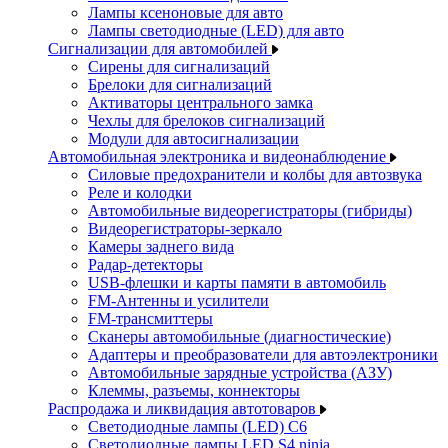
Лампы ксеноновые для авто
Лампы светодиодные (LED) для авто
Сигнализации для автомобилей
Сирены для сигнализаций
Брелоки для сигнализаций
Активаторы центрального замка
Чехлы для брелоков сигнализаций
Модули для автосигнализации
Автомобильная электроника и видеонаблюдение
Силовые предохранители и колбы для автозвука
Реле и колодки
Автомобильные видеорегистраторы (гибриды)
Видеорегистраторы-зеркало
Камеры заднего вида
Радар-детекторы
USB-флешки и карты памяти в автомобиль
FM-Антенны и усилители
FM-трансмиттеры
Сканеры автомобильные (диагностические)
Адаптеры и преобразователи для автоэлектроники
Автомобильные зарядные устройства (АЗУ)
Клеммы, разъемы, коннекторы
Распродажа и ликвидация автотоваров
Светодиодные лампы (LED) C6
Светодиодные лампы LED S4 ninja