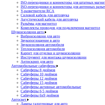
ISO-переходники и коннекторы для штатных магни
ISO-переходники и коннекторы для антенных разъ
Y-разветвители RCA
Силовой кабель для автозвука
Акустический кабель для автозвука
Разъёмы для магнитол
Комплекты проводов для подключения магнитол
Шумоизоляция авто
Виброизоляция для авто
Звукопоглощение в авто
Звукоизоляция автомобиля
Теплоизоляция автомобиля
Карпет для отделки и шумоизоляции
Инструмент для монтажа шумоизоляции
Антискрип для авто
Автомобильные сабвуферы
Сабвуферы 8 дюймов
Сабвуферы 10 дюймов
Сабвуферы 12 дюймов
Сабвуферы 15 дюймов
Сабвуферы активные автомобильные
Сабвуферы 6,5 дюймов
Сабвуферы 6x9 дюймов
Автосвет
Лампы галогеновые для авто