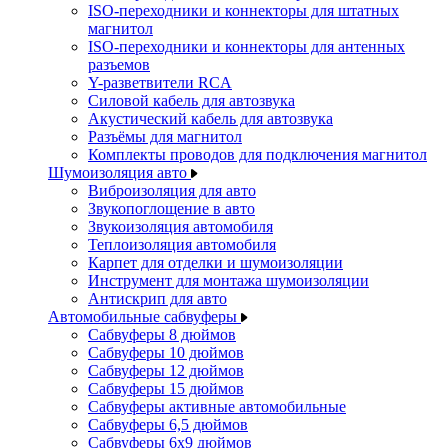
ISO-переходники и коннекторы для штатных
магнитол
ISO-переходники и коннекторы для антенных
разъемов
Y-разветвители RCA
Силовой кабель для автозвука
Акустический кабель для автозвука
Разъёмы для магнитол
Комплекты проводов для подключения магнитол
Шумоизоляция авто
Виброизоляция для авто
Звукопоглощение в авто
Звукоизоляция автомобиля
Теплоизоляция автомобиля
Карпет для отделки и шумоизоляции
Инструмент для монтажа шумоизоляции
Антискрип для авто
Автомобильные сабвуферы
Сабвуферы 8 дюймов
Сабвуферы 10 дюймов
Сабвуферы 12 дюймов
Сабвуферы 15 дюймов
Сабвуферы активные автомобильные
Сабвуферы 6,5 дюймов
Сабвуферы 6x9 дюймов