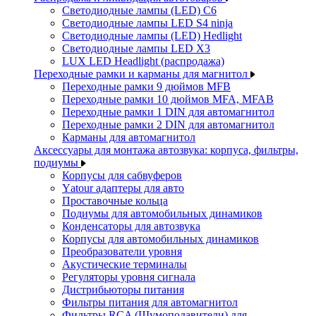
Светодиодные лампы (LED) C6
Светодиодные лампы LED S4 ninja
Светодиодные лампы (LED) Hedlight
Светодиодные лампы LED X3
LUX LED Headlight (распродажа)
Переходные рамки и карманы для магнитол
Переходные рамки 9 дюймов MFB
Переходные рамки 10 дюймов MFA, MFAB
Переходные рамки 1 DIN для автомагнитол
Переходные рамки 2 DIN для автомагнитол
Карманы для автомагнитол
Аксессуары для монтажа автозвука: корпуса, фильтры,
подиумы
Корпусы для сабвуферов
Yаtour адаптеры для авто
Проставочные кольца
Подиумы для автомобильных динамиков
Конденсаторы для автозвука
Корпусы для автомобильных динамиков
Преобразователи уровня
Акустические терминалы
Регуляторы уровня сигнала
Дистрибьюторы питания
Фильтры питания для автомагнитол
Фильтры RCA (Шумоподавители) для