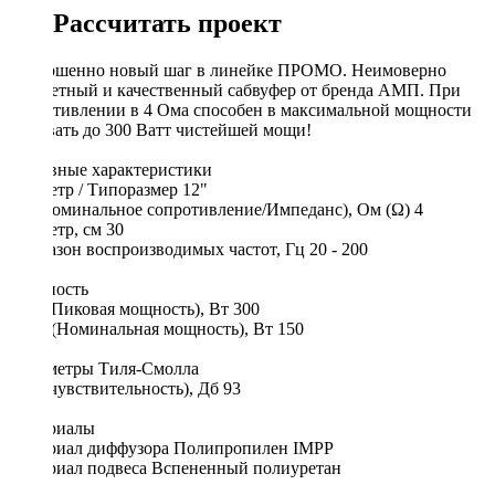
Рассчитать проект
Совершенно новый шаг в линейке ПРОМО. Неимоверно
бюджетный и качественный сабвуфер от бренда АМП. При
сопротивлении в 4 Ома способен в максимальной мощности
выдавать до 300 Ватт чистейшей мощи!
Основные характеристики
Диаметр / Типоразмер 12"
Re (Номинальное сопротивление/Импеданс), Ом (Ω) 4
Диаметр, см 30
Диапазон воспроизводимых частот, Гц 20 - 200
Мощность
Max (Пиковая мощность), Вт 300
RMS (Номинальная мощность), Вт 150
Параметры Тиля-Смолла
SPL (чувствительность), Дб 93
Материалы
Материал диффузора Полипропилен IMPP
Материал подвеса Вспененный полиуретан