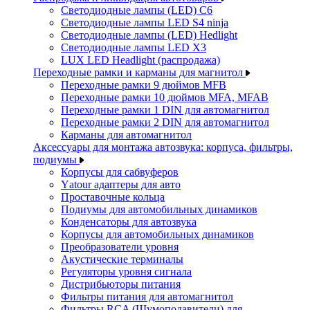
Светодиодные лампы (LED) C6
Светодиодные лампы LED S4 ninja
Светодиодные лампы (LED) Hedlight
Светодиодные лампы LED X3
LUX LED Headlight (распродажа)
Переходные рамки и карманы для магнитол
Переходные рамки 9 дюймов MFB
Переходные рамки 10 дюймов MFA, MFAB
Переходные рамки 1 DIN для автомагнитол
Переходные рамки 2 DIN для автомагнитол
Карманы для автомагнитол
Аксессуары для монтажа автозвука: корпуса, фильтры,
подиумы
Корпусы для сабвуферов
Yаtour адаптеры для авто
Проставочные кольца
Подиумы для автомобильных динамиков
Конденсаторы для автозвука
Корпусы для автомобильных динамиков
Преобразователи уровня
Акустические терминалы
Регуляторы уровня сигнала
Дистрибьюторы питания
Фильтры питания для автомагнитол
Фильтры RCA (Шумоподавители) для