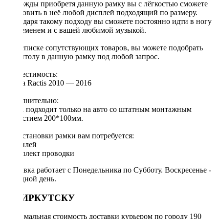
единожды приобретя данную рамку вы с лёгкостью сможете
установить в неё любой дисплей подходящий по размеру.
Благодаря такому подходу вы сможете постоянно идти в ногу
со временем и с вашей любимой музыкой.
[!] В списке сопутствующих товаров, вы можете подобрать
магнитолу в данную рамку под любой запрос.
Совместимость:
Toyota Ractis 2010 — 2016
Дополнительно:
Рамка подходит только на авто со штатным монтажным
отверстием 200*100мм.
Для установки рамки вам потребуется:
◦ дисплей
◦ комплект проводки
Доставка работает с Понедельника по Субботу. Воскресенье -
выходной день.
ПО ИРКУТСКУ
Минимальная стоимость доставки курьером по городу 190