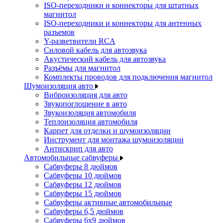
ISO-переходники и коннекторы для штатных
магнитол
ISO-переходники и коннекторы для антенных
разъемов
Y-разветвители RCA
Силовой кабель для автозвука
Акустический кабель для автозвука
Разъёмы для магнитол
Комплекты проводов для подключения магнитол
Шумоизоляция авто
Виброизоляция для авто
Звукопоглощение в авто
Звукоизоляция автомобиля
Теплоизоляция автомобиля
Карпет для отделки и шумоизоляции
Инструмент для монтажа шумоизоляции
Антискрип для авто
Автомобильные сабвуферы
Сабвуферы 8 дюймов
Сабвуферы 10 дюймов
Сабвуферы 12 дюймов
Сабвуферы 15 дюймов
Сабвуферы активные автомобильные
Сабвуферы 6,5 дюймов
Сабвуферы 6x9 дюймов