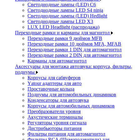
Светодиодные лампы (LED) C6
Светодиодные лампы LED S4 ninja
Светодиодные лампы (LED) Hedlight
Светодиодные лампы LED X3
LUX LED Headlight (распродажа)
Переходные рамки и карманы для магнитол
Переходные рамки 9 дюймов MFB
Переходные рамки 10 дюймов MFA, MFAB
Переходные рамки 1 DIN для автомагнитол
Переходные рамки 2 DIN для автомагнитол
Карманы для автомагнитол
Аксессуары для монтажа автозвука: корпуса, фильтры,
подиумы
Корпусы для сабвуферов
Yаtour адаптеры для авто
Проставочные кольца
Подиумы для автомобильных динамиков
Конденсаторы для автозвука
Корпусы для автомобильных динамиков
Преобразователи уровня
Акустические терминалы
Регуляторы уровня сигнала
Дистрибьюторы питания
Фильтры питания для автомагнитол
Фильтры RCA (Шумоподавители) для