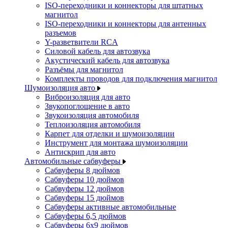
ISO-переходники и коннекторы для штатных
магнитол
ISO-переходники и коннекторы для антенных
разъемов
Y-разветвители RCA
Силовой кабель для автозвука
Акустический кабель для автозвука
Разъёмы для магнитол
Комплекты проводов для подключения магнитол
Шумоизоляция авто
Виброизоляция для авто
Звукопоглощение в авто
Звукоизоляция автомобиля
Теплоизоляция автомобиля
Карпет для отделки и шумоизоляции
Инструмент для монтажа шумоизоляции
Антискрип для авто
Автомобильные сабвуферы
Сабвуферы 8 дюймов
Сабвуферы 10 дюймов
Сабвуферы 12 дюймов
Сабвуферы 15 дюймов
Сабвуферы активные автомобильные
Сабвуферы 6,5 дюймов
Сабвуферы 6x9 дюймов