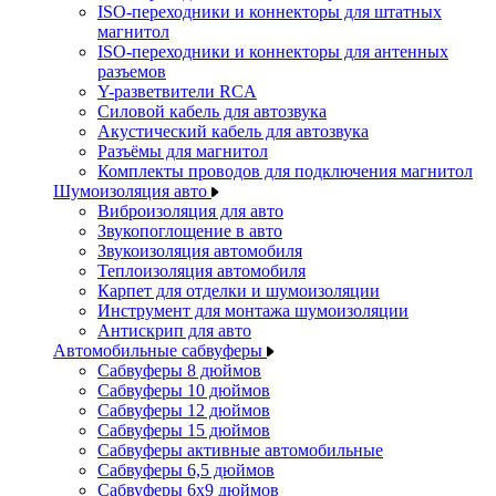
ISO-переходники и коннекторы для штатных
магнитол
ISO-переходники и коннекторы для антенных
разъемов
Y-разветвители RCA
Силовой кабель для автозвука
Акустический кабель для автозвука
Разъёмы для магнитол
Комплекты проводов для подключения магнитол
Шумоизоляция авто
Виброизоляция для авто
Звукопоглощение в авто
Звукоизоляция автомобиля
Теплоизоляция автомобиля
Карпет для отделки и шумоизоляции
Инструмент для монтажа шумоизоляции
Антискрип для авто
Автомобильные сабвуферы
Сабвуферы 8 дюймов
Сабвуферы 10 дюймов
Сабвуферы 12 дюймов
Сабвуферы 15 дюймов
Сабвуферы активные автомобильные
Сабвуферы 6,5 дюймов
Сабвуферы 6x9 дюймов