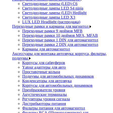
Светодиодные лампы (LED) C6
Светодиодные лампы LED S4 ninja
Светодиодные лампы (LED) Hedlight
Светодиодные лампы LED X3
LUX LED Headlight (распродажа)
Переходные рамки и карманы для магнитол
Переходные рамки 9 дюймов MFB
Переходные рамки 10 дюймов MFA, MFAB
Переходные рамки 1 DIN для автомагнитол
Переходные рамки 2 DIN для автомагнитол
Карманы для автомагнитол
Аксессуары для монтажа автозвука: корпуса, фильтры,
подиумы
Корпусы для сабвуферов
Yаtour адаптеры для авто
Проставочные кольца
Подиумы для автомобильных динамиков
Конденсаторы для автозвука
Корпусы для автомобильных динамиков
Преобразователи уровня
Акустические терминалы
Регуляторы уровня сигнала
Дистрибьюторы питания
Фильтры питания для автомагнитол
Фильтры RCA (Шумоподавители) для