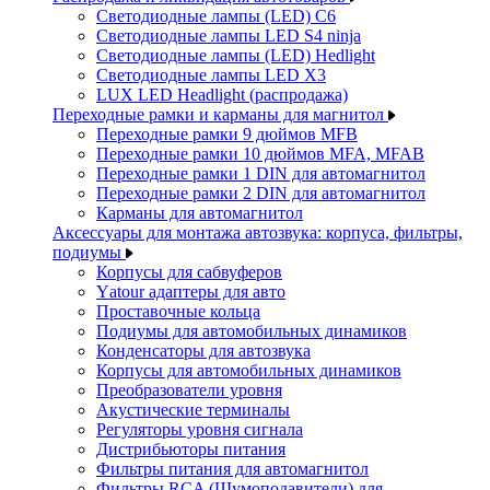
Светодиодные лампы (LED) C6
Светодиодные лампы LED S4 ninja
Светодиодные лампы (LED) Hedlight
Светодиодные лампы LED X3
LUX LED Headlight (распродажа)
Переходные рамки и карманы для магнитол
Переходные рамки 9 дюймов MFB
Переходные рамки 10 дюймов MFA, MFAB
Переходные рамки 1 DIN для автомагнитол
Переходные рамки 2 DIN для автомагнитол
Карманы для автомагнитол
Аксессуары для монтажа автозвука: корпуса, фильтры,
подиумы
Корпусы для сабвуферов
Yаtour адаптеры для авто
Проставочные кольца
Подиумы для автомобильных динамиков
Конденсаторы для автозвука
Корпусы для автомобильных динамиков
Преобразователи уровня
Акустические терминалы
Регуляторы уровня сигнала
Дистрибьюторы питания
Фильтры питания для автомагнитол
Фильтры RCA (Шумоподавители) для