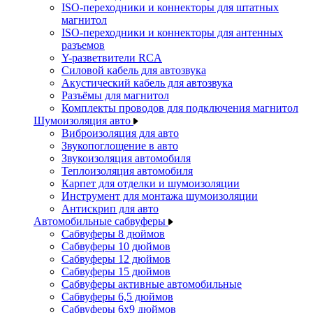
ISO-переходники и коннекторы для штатных
магнитол
ISO-переходники и коннекторы для антенных
разъемов
Y-разветвители RCA
Силовой кабель для автозвука
Акустический кабель для автозвука
Разъёмы для магнитол
Комплекты проводов для подключения магнитол
Шумоизоляция авто
Виброизоляция для авто
Звукопоглощение в авто
Звукоизоляция автомобиля
Теплоизоляция автомобиля
Карпет для отделки и шумоизоляции
Инструмент для монтажа шумоизоляции
Антискрип для авто
Автомобильные сабвуферы
Сабвуферы 8 дюймов
Сабвуферы 10 дюймов
Сабвуферы 12 дюймов
Сабвуферы 15 дюймов
Сабвуферы активные автомобильные
Сабвуферы 6,5 дюймов
Сабвуферы 6x9 дюймов