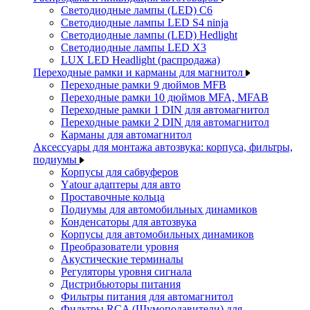
Светодиодные лампы (LED) C6
Светодиодные лампы LED S4 ninja
Светодиодные лампы (LED) Hedlight
Светодиодные лампы LED X3
LUX LED Headlight (распродажа)
Переходные рамки и карманы для магнитол
Переходные рамки 9 дюймов MFB
Переходные рамки 10 дюймов MFA, MFAB
Переходные рамки 1 DIN для автомагнитол
Переходные рамки 2 DIN для автомагнитол
Карманы для автомагнитол
Аксессуары для монтажа автозвука: корпуса, фильтры,
подиумы
Корпусы для сабвуферов
Yаtour адаптеры для авто
Проставочные кольца
Подиумы для автомобильных динамиков
Конденсаторы для автозвука
Корпусы для автомобильных динамиков
Преобразователи уровня
Акустические терминалы
Регуляторы уровня сигнала
Дистрибьюторы питания
Фильтры питания для автомагнитол
Фильтры RCA (Шумоподавители) для