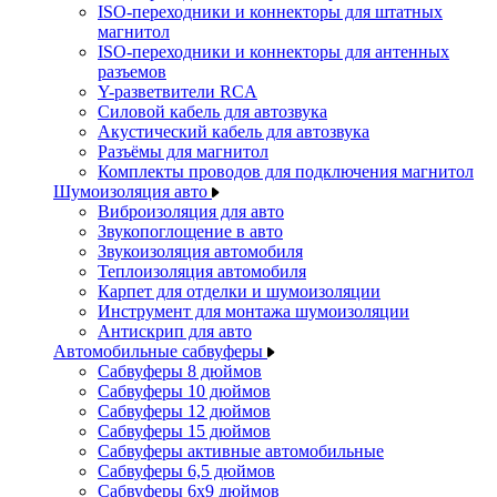
ISO-переходники и коннекторы для штатных
магнитол
ISO-переходники и коннекторы для антенных
разъемов
Y-разветвители RCA
Силовой кабель для автозвука
Акустический кабель для автозвука
Разъёмы для магнитол
Комплекты проводов для подключения магнитол
Шумоизоляция авто
Виброизоляция для авто
Звукопоглощение в авто
Звукоизоляция автомобиля
Теплоизоляция автомобиля
Карпет для отделки и шумоизоляции
Инструмент для монтажа шумоизоляции
Антискрип для авто
Автомобильные сабвуферы
Сабвуферы 8 дюймов
Сабвуферы 10 дюймов
Сабвуферы 12 дюймов
Сабвуферы 15 дюймов
Сабвуферы активные автомобильные
Сабвуферы 6,5 дюймов
Сабвуферы 6x9 дюймов