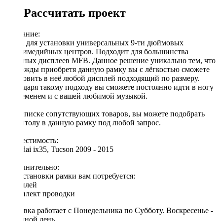
Рассчитать проект
Описание:
Рамка для установки универсальных 9-ти дюймовых
мультимедийных центров. Подходит для большинства
овальных дисплеев MFB. Данное решение уникально тем, что
единожды приобретя данную рамку вы с лёгкостью сможете
установить в неё любой дисплей подходящий по размеру.
Благодаря такому подходу вы сможете постоянно идти в ногу
со временем и с вашей любимой музыкой.
[!] В списке сопутствующих товаров, вы можете подобрать
магнитолу в данную рамку под любой запрос.
Совместимость:
Hyundai ix35, Tucson 2009 - 2015
Дополнительно:
Для установки рамки вам потребуется:
◦ дисплей
◦ комплект проводки
Доставка работает с Понедельника по Субботу. Воскресенье -
выходной день.