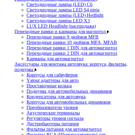
Светодиодные лампы (LED) C6
Светодиодные лампы LED S4 ninja
Светодиодные лампы (LED) Hedlight
Светодиодные лампы LED X3
LUX LED Headlight (распродажа)
Переходные рамки и карманы для магнитол
Переходные рамки 9 дюймов MFB
Переходные рамки 10 дюймов MFA, MFAB
Переходные рамки 1 DIN для автомагнитол
Переходные рамки 2 DIN для автомагнитол
Карманы для автомагнитол
Аксессуары для монтажа автозвука: корпуса, фильтры,
подиумы
Корпусы для сабвуферов
Yаtour адаптеры для авто
Проставочные кольца
Подиумы для автомобильных динамиков
Конденсаторы для автозвука
Корпусы для автомобильных динамиков
Преобразователи уровня
Акустические терминалы
Регуляторы уровня сигнала
Дистрибьюторы питания
Фильтры питания для автомагнитол
Фильтры RCA (Шумоподавители) для