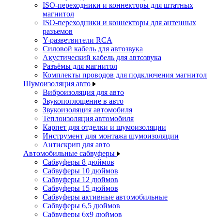
ISO-переходники и коннекторы для штатных
магнитол
ISO-переходники и коннекторы для антенных
разъемов
Y-разветвители RCA
Силовой кабель для автозвука
Акустический кабель для автозвука
Разъёмы для магнитол
Комплекты проводов для подключения магнитол
Шумоизоляция авто
Виброизоляция для авто
Звукопоглощение в авто
Звукоизоляция автомобиля
Теплоизоляция автомобиля
Карпет для отделки и шумоизоляции
Инструмент для монтажа шумоизоляции
Антискрип для авто
Автомобильные сабвуферы
Сабвуферы 8 дюймов
Сабвуферы 10 дюймов
Сабвуферы 12 дюймов
Сабвуферы 15 дюймов
Сабвуферы активные автомобильные
Сабвуферы 6,5 дюймов
Сабвуферы 6x9 дюймов