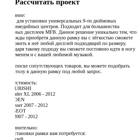
Рассчитать проект
Описание:
Рамка для установки универсальных 9-ти дюймовых
мультимедийных центров. Подходит для большинства
овальных дисплеев MFB. Данное решение уникально тем, что
единожды приобретя данную рамку вы с лёгкостью сможете
установить в неё любой дисплей подходящий по размеру.
Благодаря такому подходу вы сможете постоянно идти в ногу
со временем и с вашей любимой музыкой.
[!] В списке сопутствующих товаров, вы можете подобрать
магнитолу в данную рамку под любой запрос.
Совместимость:
MITSUBISHI
Outlander XL 2006 - 2012
CITROEN
C-Crosser 2007 - 2012
PEUGEOT
4007 2007 - 2012
Дополнительно:
Для установки рамки вам потребуется:
◦ дисплей