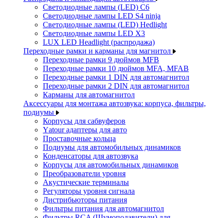
Светодиодные лампы (LED) C6
Светодиодные лампы LED S4 ninja
Светодиодные лампы (LED) Hedlight
Светодиодные лампы LED X3
LUX LED Headlight (распродажа)
Переходные рамки и карманы для магнитол
Переходные рамки 9 дюймов MFB
Переходные рамки 10 дюймов MFA, MFAB
Переходные рамки 1 DIN для автомагнитол
Переходные рамки 2 DIN для автомагнитол
Карманы для автомагнитол
Аксессуары для монтажа автозвука: корпуса, фильтры,
подиумы
Корпусы для сабвуферов
Yаtour адаптеры для авто
Проставочные кольца
Подиумы для автомобильных динамиков
Конденсаторы для автозвука
Корпусы для автомобильных динамиков
Преобразователи уровня
Акустические терминалы
Регуляторы уровня сигнала
Дистрибьюторы питания
Фильтры питания для автомагнитол
Фильтры RCA (Шумоподавители) для