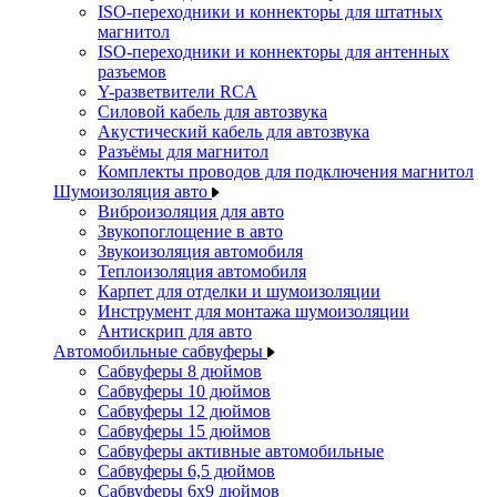
ISO-переходники и коннекторы для штатных
магнитол
ISO-переходники и коннекторы для антенных
разъемов
Y-разветвители RCA
Силовой кабель для автозвука
Акустический кабель для автозвука
Разъёмы для магнитол
Комплекты проводов для подключения магнитол
Шумоизоляция авто
Виброизоляция для авто
Звукопоглощение в авто
Звукоизоляция автомобиля
Теплоизоляция автомобиля
Карпет для отделки и шумоизоляции
Инструмент для монтажа шумоизоляции
Антискрип для авто
Автомобильные сабвуферы
Сабвуферы 8 дюймов
Сабвуферы 10 дюймов
Сабвуферы 12 дюймов
Сабвуферы 15 дюймов
Сабвуферы активные автомобильные
Сабвуферы 6,5 дюймов
Сабвуферы 6x9 дюймов