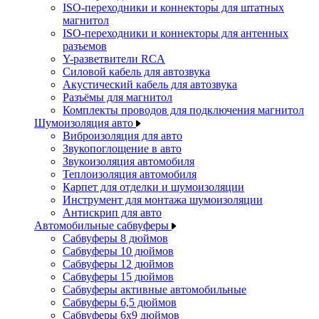
ISO-переходники и коннекторы для штатных
магнитол
ISO-переходники и коннекторы для антенных
разъемов
Y-разветвители RCA
Силовой кабель для автозвука
Акустический кабель для автозвука
Разъёмы для магнитол
Комплекты проводов для подключения магнитол
Шумоизоляция авто
Виброизоляция для авто
Звукопоглощение в авто
Звукоизоляция автомобиля
Теплоизоляция автомобиля
Карпет для отделки и шумоизоляции
Инструмент для монтажа шумоизоляции
Антискрип для авто
Автомобильные сабвуферы
Сабвуферы 8 дюймов
Сабвуферы 10 дюймов
Сабвуферы 12 дюймов
Сабвуферы 15 дюймов
Сабвуферы активные автомобильные
Сабвуферы 6,5 дюймов
Сабвуферы 6x9 дюймов