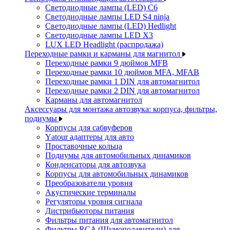
Светодиодные лампы (LED) C6
Светодиодные лампы LED S4 ninja
Светодиодные лампы (LED) Hedlight
Светодиодные лампы LED X3
LUX LED Headlight (распродажа)
Переходные рамки и карманы для магнитол
Переходные рамки 9 дюймов MFB
Переходные рамки 10 дюймов MFA, MFAB
Переходные рамки 1 DIN для автомагнитол
Переходные рамки 2 DIN для автомагнитол
Карманы для автомагнитол
Аксессуары для монтажа автозвука: корпуса, фильтры,
подиумы
Корпусы для сабвуферов
Yаtour адаптеры для авто
Проставочные кольца
Подиумы для автомобильных динамиков
Конденсаторы для автозвука
Корпусы для автомобильных динамиков
Преобразователи уровня
Акустические терминалы
Регуляторы уровня сигнала
Дистрибьюторы питания
Фильтры питания для автомагнитол
Фильтры RCA (Шумоподавители) для