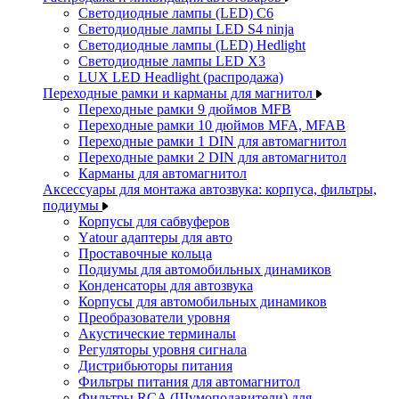
Светодиодные лампы (LED) C6
Светодиодные лампы LED S4 ninja
Светодиодные лампы (LED) Hedlight
Светодиодные лампы LED X3
LUX LED Headlight (распродажа)
Переходные рамки и карманы для магнитол
Переходные рамки 9 дюймов MFB
Переходные рамки 10 дюймов MFA, MFAB
Переходные рамки 1 DIN для автомагнитол
Переходные рамки 2 DIN для автомагнитол
Карманы для автомагнитол
Аксессуары для монтажа автозвука: корпуса, фильтры,
подиумы
Корпусы для сабвуферов
Yаtour адаптеры для авто
Проставочные кольца
Подиумы для автомобильных динамиков
Конденсаторы для автозвука
Корпусы для автомобильных динамиков
Преобразователи уровня
Акустические терминалы
Регуляторы уровня сигнала
Дистрибьюторы питания
Фильтры питания для автомагнитол
Фильтры RCA (Шумоподавители) для