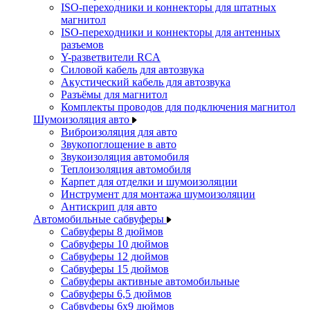
ISO-переходники и коннекторы для штатных
магнитол
ISO-переходники и коннекторы для антенных
разъемов
Y-разветвители RCA
Силовой кабель для автозвука
Акустический кабель для автозвука
Разъёмы для магнитол
Комплекты проводов для подключения магнитол
Шумоизоляция авто
Виброизоляция для авто
Звукопоглощение в авто
Звукоизоляция автомобиля
Теплоизоляция автомобиля
Карпет для отделки и шумоизоляции
Инструмент для монтажа шумоизоляции
Антискрип для авто
Автомобильные сабвуферы
Сабвуферы 8 дюймов
Сабвуферы 10 дюймов
Сабвуферы 12 дюймов
Сабвуферы 15 дюймов
Сабвуферы активные автомобильные
Сабвуферы 6,5 дюймов
Сабвуферы 6x9 дюймов