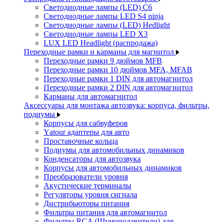
Светодиодные лампы (LED) C6
Светодиодные лампы LED S4 ninja
Светодиодные лампы (LED) Hedlight
Светодиодные лампы LED X3
LUX LED Headlight (распродажа)
Переходные рамки и карманы для магнитол
Переходные рамки 9 дюймов MFB
Переходные рамки 10 дюймов MFA, MFAB
Переходные рамки 1 DIN для автомагнитол
Переходные рамки 2 DIN для автомагнитол
Карманы для автомагнитол
Аксессуары для монтажа автозвука: корпуса, фильтры,
подиумы
Корпусы для сабвуферов
Yаtour адаптеры для авто
Проставочные кольца
Подиумы для автомобильных динамиков
Конденсаторы для автозвука
Корпусы для автомобильных динамиков
Преобразователи уровня
Акустические терминалы
Регуляторы уровня сигнала
Дистрибьюторы питания
Фильтры питания для автомагнитол
Фильтры RCA (Шумоподавители) для