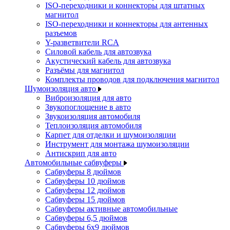
ISO-переходники и коннекторы для штатных
магнитол
ISO-переходники и коннекторы для антенных
разъемов
Y-разветвители RCA
Силовой кабель для автозвука
Акустический кабель для автозвука
Разъёмы для магнитол
Комплекты проводов для подключения магнитол
Шумоизоляция авто
Виброизоляция для авто
Звукопоглощение в авто
Звукоизоляция автомобиля
Теплоизоляция автомобиля
Карпет для отделки и шумоизоляции
Инструмент для монтажа шумоизоляции
Антискрип для авто
Автомобильные сабвуферы
Сабвуферы 8 дюймов
Сабвуферы 10 дюймов
Сабвуферы 12 дюймов
Сабвуферы 15 дюймов
Сабвуферы активные автомобильные
Сабвуферы 6,5 дюймов
Сабвуферы 6x9 дюймов