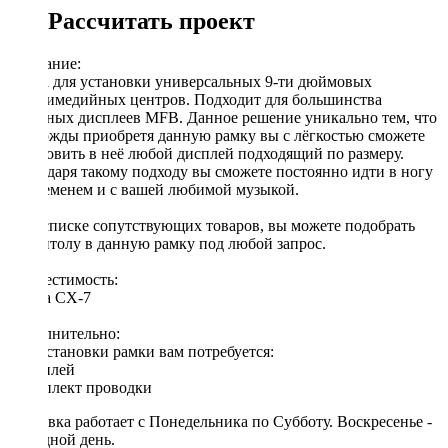
Рассчитать проект
Описание:
Рамка для установки универсальных 9-ти дюймовых
мультимедийных центров. Подходит для большинства
овальных дисплеев MFB. Данное решение уникально тем, что
единожды приобретя данную рамку вы с лёгкостью сможете
установить в неё любой дисплей подходящий по размеру.
Благодаря такому подходу вы сможете постоянно идти в ногу
со временем и с вашей любимой музыкой.
[!] В списке сопутствующих товаров, вы можете подобрать
магнитолу в данную рамку под любой запрос.
Совместимость:
Mazda CX-7
Дополнительно:
Для установки рамки вам потребуется:
◦ дисплей
◦ комплект проводки
Доставка работает с Понедельника по Субботу. Воскресенье -
выходной день.