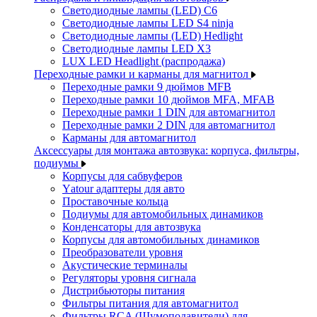
Светодиодные лампы (LED) C6
Светодиодные лампы LED S4 ninja
Светодиодные лампы (LED) Hedlight
Светодиодные лампы LED X3
LUX LED Headlight (распродажа)
Переходные рамки и карманы для магнитол
Переходные рамки 9 дюймов MFB
Переходные рамки 10 дюймов MFA, MFAB
Переходные рамки 1 DIN для автомагнитол
Переходные рамки 2 DIN для автомагнитол
Карманы для автомагнитол
Аксессуары для монтажа автозвука: корпуса, фильтры,
подиумы
Корпусы для сабвуферов
Yаtour адаптеры для авто
Проставочные кольца
Подиумы для автомобильных динамиков
Конденсаторы для автозвука
Корпусы для автомобильных динамиков
Преобразователи уровня
Акустические терминалы
Регуляторы уровня сигнала
Дистрибьюторы питания
Фильтры питания для автомагнитол
Фильтры RCA (Шумоподавители) для