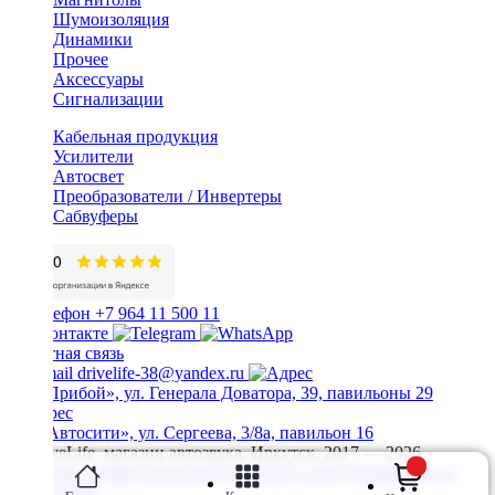
Шумоизоляция
Динамики
Прочее
Аксессуары
Сигнализации
Кабельная продукция
Усилители
Автосвет
Преобразователи / Инвертеры
Сабвуферы
+7 964 11 500 11
Обратная связь
drivelife-38@yandex.ru
ТЦ «Прибой», ул. Генерала Доватора, 39, павильоны 29
ТЦ «Автосити», ул. Сергеева, 3/8а, павильон 16
© DriveLife, магазин автозвука, Иркутск. 2017 — 2026
Политика конфиденциальности
Карта сайта
Разработано в
Prime Group