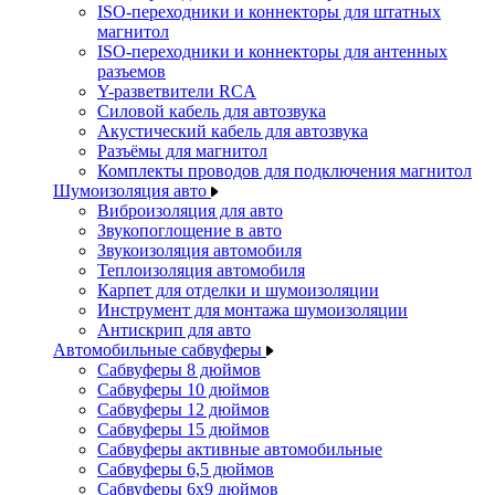
ISO-переходники и коннекторы для штатных
магнитол
ISO-переходники и коннекторы для антенных
разъемов
Y-разветвители RCA
Силовой кабель для автозвука
Акустический кабель для автозвука
Разъёмы для магнитол
Комплекты проводов для подключения магнитол
Шумоизоляция авто
Виброизоляция для авто
Звукопоглощение в авто
Звукоизоляция автомобиля
Теплоизоляция автомобиля
Карпет для отделки и шумоизоляции
Инструмент для монтажа шумоизоляции
Антискрип для авто
Автомобильные сабвуферы
Сабвуферы 8 дюймов
Сабвуферы 10 дюймов
Сабвуферы 12 дюймов
Сабвуферы 15 дюймов
Сабвуферы активные автомобильные
Сабвуферы 6,5 дюймов
Сабвуферы 6x9 дюймов