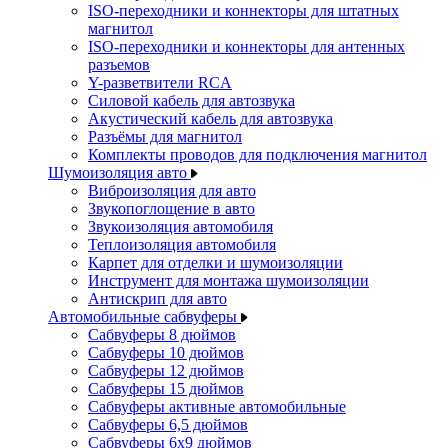
ISO-переходники и коннекторы для штатных
магнитол
ISO-переходники и коннекторы для антенных
разъемов
Y-разветвители RCA
Силовой кабель для автозвука
Акустический кабель для автозвука
Разъёмы для магнитол
Комплекты проводов для подключения магнитол
Шумоизоляция авто
Виброизоляция для авто
Звукопоглощение в авто
Звукоизоляция автомобиля
Теплоизоляция автомобиля
Карпет для отделки и шумоизоляции
Инструмент для монтажа шумоизоляции
Антискрип для авто
Автомобильные сабвуферы
Сабвуферы 8 дюймов
Сабвуферы 10 дюймов
Сабвуферы 12 дюймов
Сабвуферы 15 дюймов
Сабвуферы активные автомобильные
Сабвуферы 6,5 дюймов
Сабвуферы 6x9 дюймов