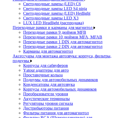
Светодиодные лампы (LED) C6
Светодиодные лампы LED S4 ninja
Светодиодные лампы (LED) Hedlight
Светодиодные лампы LED X3
LUX LED Headlight (распродажа)
Переходные рамки и карманы для магнитол
Переходные рамки 9 дюймов MFB
Переходные рамки 10 дюймов MFA, MFAB
Переходные рамки 1 DIN для автомагнитол
Переходные рамки 2 DIN для автомагнитол
Карманы для автомагнитол
Аксессуары для монтажа автозвука: корпуса, фильтры,
подиумы
Корпусы для сабвуферов
Yаtour адаптеры для авто
Проставочные кольца
Подиумы для автомобильных динамиков
Конденсаторы для автозвука
Корпусы для автомобильных динамиков
Преобразователи уровня
Акустические терминалы
Регуляторы уровня сигнала
Дистрибьюторы питания
Фильтры питания для автомагнитол
Фильтры RCA (Шумоподавители) для