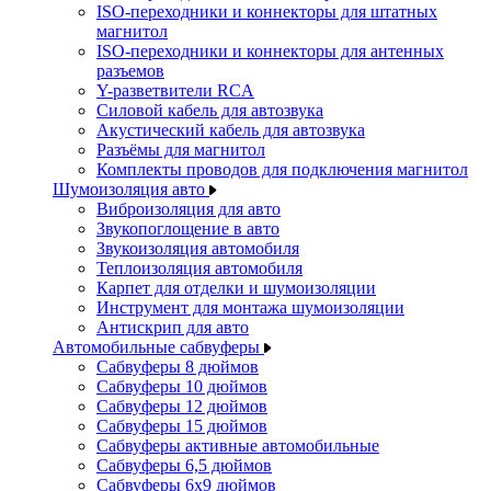
ISO-переходники и коннекторы для штатных
магнитол
ISO-переходники и коннекторы для антенных
разъемов
Y-разветвители RCA
Силовой кабель для автозвука
Акустический кабель для автозвука
Разъёмы для магнитол
Комплекты проводов для подключения магнитол
Шумоизоляция авто
Виброизоляция для авто
Звукопоглощение в авто
Звукоизоляция автомобиля
Теплоизоляция автомобиля
Карпет для отделки и шумоизоляции
Инструмент для монтажа шумоизоляции
Антискрип для авто
Автомобильные сабвуферы
Сабвуферы 8 дюймов
Сабвуферы 10 дюймов
Сабвуферы 12 дюймов
Сабвуферы 15 дюймов
Сабвуферы активные автомобильные
Сабвуферы 6,5 дюймов
Сабвуферы 6x9 дюймов