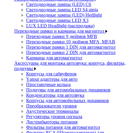
Светодиодные лампы (LED) C6
Светодиодные лампы LED S4 ninja
Светодиодные лампы (LED) Hedlight
Светодиодные лампы LED X3
LUX LED Headlight (распродажа)
Переходные рамки и карманы для магнитол
Переходные рамки 9 дюймов MFB
Переходные рамки 10 дюймов MFA, MFAB
Переходные рамки 1 DIN для автомагнитол
Переходные рамки 2 DIN для автомагнитол
Карманы для автомагнитол
Аксессуары для монтажа автозвука: корпуса, фильтры,
подиумы
Корпусы для сабвуферов
Yаtour адаптеры для авто
Проставочные кольца
Подиумы для автомобильных динамиков
Конденсаторы для автозвука
Корпусы для автомобильных динамиков
Преобразователи уровня
Акустические терминалы
Регуляторы уровня сигнала
Дистрибьюторы питания
Фильтры питания для автомагнитол
Фильтры RCA (Шумоподавители) для