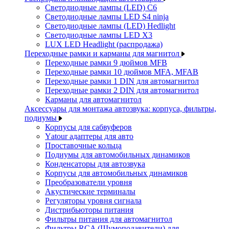
Светодиодные лампы (LED) C6
Светодиодные лампы LED S4 ninja
Светодиодные лампы (LED) Hedlight
Светодиодные лампы LED X3
LUX LED Headlight (распродажа)
Переходные рамки и карманы для магнитол
Переходные рамки 9 дюймов MFB
Переходные рамки 10 дюймов MFA, MFAB
Переходные рамки 1 DIN для автомагнитол
Переходные рамки 2 DIN для автомагнитол
Карманы для автомагнитол
Аксессуары для монтажа автозвука: корпуса, фильтры,
подиумы
Корпусы для сабвуферов
Yаtour адаптеры для авто
Проставочные кольца
Подиумы для автомобильных динамиков
Конденсаторы для автозвука
Корпусы для автомобильных динамиков
Преобразователи уровня
Акустические терминалы
Регуляторы уровня сигнала
Дистрибьюторы питания
Фильтры питания для автомагнитол
Фильтры RCA (Шумоподавители) для