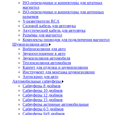
ISO-переходники и коннекторы для штатных
магнитол
ISO-переходники и коннекторы для антенных
разъемов
Y-разветвители RCA
Силовой кабель для автозвука
Акустический кабель для автозвука
Разъёмы для магнитол
Комплекты проводов для подключения магнитол
Шумоизоляция авто
Виброизоляция для авто
Звукопоглощение в авто
Звукоизоляция автомобиля
Теплоизоляция автомобиля
Карпет для отделки и шумоизоляции
Инструмент для монтажа шумоизоляции
Антискрип для авто
Автомобильные сабвуферы
Сабвуферы 8 дюймов
Сабвуферы 10 дюймов
Сабвуферы 12 дюймов
Сабвуферы 15 дюймов
Сабвуферы активные автомобильные
Сабвуферы 6,5 дюймов
Сабвуферы 6x9 дюймов