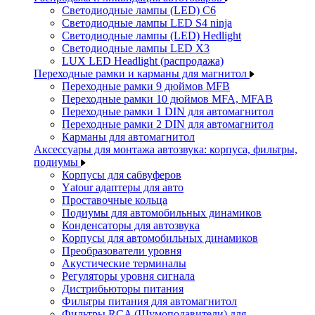
Светодиодные лампы (LED) C6
Светодиодные лампы LED S4 ninja
Светодиодные лампы (LED) Hedlight
Светодиодные лампы LED X3
LUX LED Headlight (распродажа)
Переходные рамки и карманы для магнитол
Переходные рамки 9 дюймов MFB
Переходные рамки 10 дюймов MFA, MFAB
Переходные рамки 1 DIN для автомагнитол
Переходные рамки 2 DIN для автомагнитол
Карманы для автомагнитол
Аксессуары для монтажа автозвука: корпуса, фильтры,
подиумы
Корпусы для сабвуферов
Yаtour адаптеры для авто
Проставочные кольца
Подиумы для автомобильных динамиков
Конденсаторы для автозвука
Корпусы для автомобильных динамиков
Преобразователи уровня
Акустические терминалы
Регуляторы уровня сигнала
Дистрибьюторы питания
Фильтры питания для автомагнитол
Фильтры RCA (Шумоподавители) для