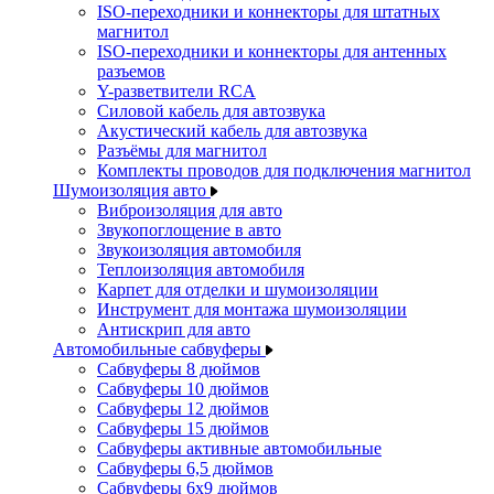
ISO-переходники и коннекторы для штатных
магнитол
ISO-переходники и коннекторы для антенных
разъемов
Y-разветвители RCA
Силовой кабель для автозвука
Акустический кабель для автозвука
Разъёмы для магнитол
Комплекты проводов для подключения магнитол
Шумоизоляция авто
Виброизоляция для авто
Звукопоглощение в авто
Звукоизоляция автомобиля
Теплоизоляция автомобиля
Карпет для отделки и шумоизоляции
Инструмент для монтажа шумоизоляции
Антискрип для авто
Автомобильные сабвуферы
Сабвуферы 8 дюймов
Сабвуферы 10 дюймов
Сабвуферы 12 дюймов
Сабвуферы 15 дюймов
Сабвуферы активные автомобильные
Сабвуферы 6,5 дюймов
Сабвуферы 6x9 дюймов