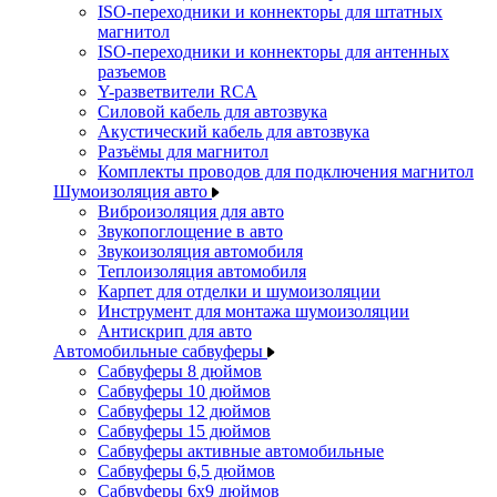
ISO-переходники и коннекторы для штатных
магнитол
ISO-переходники и коннекторы для антенных
разъемов
Y-разветвители RCA
Силовой кабель для автозвука
Акустический кабель для автозвука
Разъёмы для магнитол
Комплекты проводов для подключения магнитол
Шумоизоляция авто
Виброизоляция для авто
Звукопоглощение в авто
Звукоизоляция автомобиля
Теплоизоляция автомобиля
Карпет для отделки и шумоизоляции
Инструмент для монтажа шумоизоляции
Антискрип для авто
Автомобильные сабвуферы
Сабвуферы 8 дюймов
Сабвуферы 10 дюймов
Сабвуферы 12 дюймов
Сабвуферы 15 дюймов
Сабвуферы активные автомобильные
Сабвуферы 6,5 дюймов
Сабвуферы 6x9 дюймов