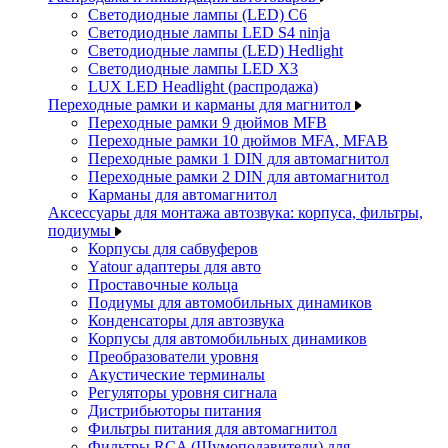
Светодиодные лампы (LED) C6
Светодиодные лампы LED S4 ninja
Светодиодные лампы (LED) Hedlight
Светодиодные лампы LED X3
LUX LED Headlight (распродажа)
Переходные рамки и карманы для магнитол
Переходные рамки 9 дюймов MFB
Переходные рамки 10 дюймов MFA, MFAB
Переходные рамки 1 DIN для автомагнитол
Переходные рамки 2 DIN для автомагнитол
Карманы для автомагнитол
Аксессуары для монтажа автозвука: корпуса, фильтры,
подиумы
Корпусы для сабвуферов
Yаtour адаптеры для авто
Проставочные кольца
Подиумы для автомобильных динамиков
Конденсаторы для автозвука
Корпусы для автомобильных динамиков
Преобразователи уровня
Акустические терминалы
Регуляторы уровня сигнала
Дистрибьюторы питания
Фильтры питания для автомагнитол
Фильтры RCA (Шумоподавители) для