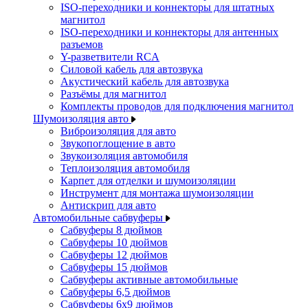
ISO-переходники и коннекторы для штатных
магнитол
ISO-переходники и коннекторы для антенных
разъемов
Y-разветвители RCA
Силовой кабель для автозвука
Акустический кабель для автозвука
Разъёмы для магнитол
Комплекты проводов для подключения магнитол
Шумоизоляция авто
Виброизоляция для авто
Звукопоглощение в авто
Звукоизоляция автомобиля
Теплоизоляция автомобиля
Карпет для отделки и шумоизоляции
Инструмент для монтажа шумоизоляции
Антискрип для авто
Автомобильные сабвуферы
Сабвуферы 8 дюймов
Сабвуферы 10 дюймов
Сабвуферы 12 дюймов
Сабвуферы 15 дюймов
Сабвуферы активные автомобильные
Сабвуферы 6,5 дюймов
Сабвуферы 6x9 дюймов