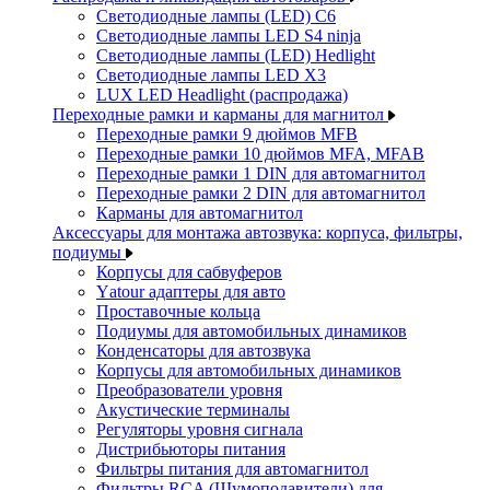
Светодиодные лампы (LED) C6
Светодиодные лампы LED S4 ninja
Светодиодные лампы (LED) Hedlight
Светодиодные лампы LED X3
LUX LED Headlight (распродажа)
Переходные рамки и карманы для магнитол
Переходные рамки 9 дюймов MFB
Переходные рамки 10 дюймов MFA, MFAB
Переходные рамки 1 DIN для автомагнитол
Переходные рамки 2 DIN для автомагнитол
Карманы для автомагнитол
Аксессуары для монтажа автозвука: корпуса, фильтры,
подиумы
Корпусы для сабвуферов
Yаtour адаптеры для авто
Проставочные кольца
Подиумы для автомобильных динамиков
Конденсаторы для автозвука
Корпусы для автомобильных динамиков
Преобразователи уровня
Акустические терминалы
Регуляторы уровня сигнала
Дистрибьюторы питания
Фильтры питания для автомагнитол
Фильтры RCA (Шумоподавители) для