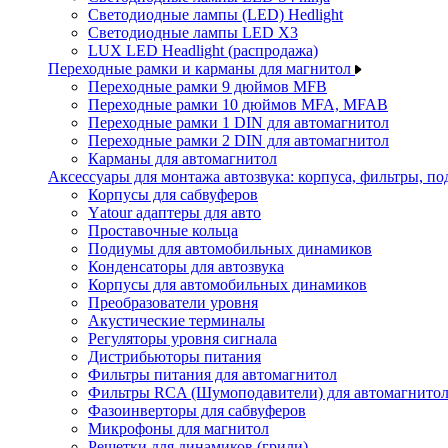
Светодиодные лампы (LED) Hedlight
Светодиодные лампы LED X3
LUX LED Headlight (распродажа)
Переходные рамки и карманы для магнитол
Переходные рамки 9 дюймов MFB
Переходные рамки 10 дюймов MFA, MFAB
Переходные рамки 1 DIN для автомагнитол
Переходные рамки 2 DIN для автомагнитол
Карманы для автомагнитол
Аксессуары для монтажа автозвука: корпуса, фильтры, 
Корпусы для сабвуферов
Yаtour адаптеры для авто
Проставочные кольца
Подиумы для автомобильных динамиков
Конденсаторы для автозвука
Корпусы для автомобильных динамиков
Преобразователи уровня
Акустические терминалы
Регуляторы уровня сигнала
Дистрибьюторы питания
Фильтры питания для автомагнитол
Фильтры RCA (Шумоподавители) для автомагнито
Фазоинверторы для сабвуферов
Микрофоны для магнитол
Решетки для динамиков (грили)