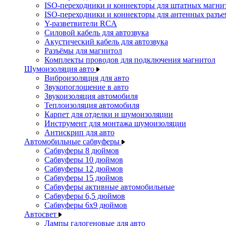
ISO-переходники и коннекторы для штатных магни
ISO-переходники и коннекторы для антенных разъ
Y-разветвители RCA
Силовой кабель для автозвука
Акустический кабель для автозвука
Разъёмы для магнитол
Комплекты проводов для подключения магнитол
Шумоизоляция авто
Виброизоляция для авто
Звукопоглощение в авто
Звукоизоляция автомобиля
Теплоизоляция автомобиля
Карпет для отделки и шумоизоляции
Инструмент для монтажа шумоизоляции
Антискрип для авто
Автомобильные сабвуферы
Сабвуферы 8 дюймов
Сабвуферы 10 дюймов
Сабвуферы 12 дюймов
Сабвуферы 15 дюймов
Сабвуферы активные автомобильные
Сабвуферы 6,5 дюймов
Сабвуферы 6x9 дюймов
Автосвет
Лампы галогеновые для авто