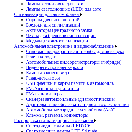
Лампы ксеноновые для авто
Лампы светодиодные (LED) для авто
Сигнализации для автомобилей
Сирены для сигнализаций
Брелоки для сигнализаций
Активаторы центрального замка
Чехлы для брелоков сигнализаций
Модули для автосигнализации
Автомобильная электроника и видеонаблюдение
Силовые предохранители и колбы для автозвука
Реле и колодки
Автомобильные видеорегистраторы (гибриды)
Видеорегистраторы-зеркало
Камеры заднего вида
Радар-детекторы
USB-флешки и карты памяти в автомобиль
FM-Антенны и усилители
FM-трансмиттеры
Сканеры автомобильные (диагностические)
Адаптеры и преобразователи для автоэлектроники
Автомобильные зарядные устройства (АЗУ)
Клеммы, разъемы, коннекторы
Распродажа и ликвидация автотоваров
Светодиодные лампы (LED) C6
Светодиодные лампы LED S4 ninja