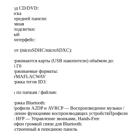
1 DIN
Привод CD/DVD:
Без диска
Тип передней панели:
Несъемная
Цвет подсветки:
Зеленый
USB интерфейс:
Есть
SD-слот (microSDHC/microSDXC):
Есть
Поддерживаются карты (USB накопители) объёмом до:
до 256 Гб
Поддерживаемые форматы:
MP3WMAFLACWAV
Поддержка тегов ID3:
Есть
Поиск по папкам / файлам:
Есть
Поддержка Bluetooth:
ЕстьПрофили A2DP и AVRCP — Воспроизведение музыки /
Управление функциями воспроизводящих устройствПрофили
HSP и HFP — Управление звонками, Hands-Free
Микрофон громкой связи для Bluetooth:
ЕстьВстроенный в переднюю панель