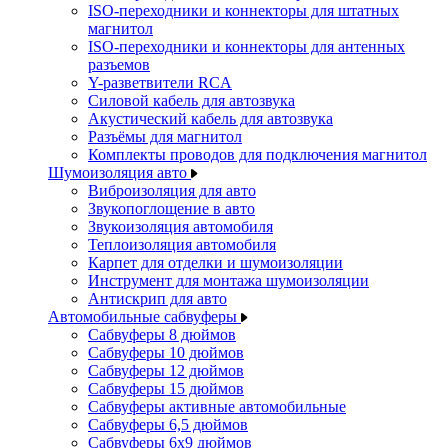
ISO-переходники и коннекторы для штатных
магнитол
ISO-переходники и коннекторы для антенных
разъемов
Y-разветвители RCA
Силовой кабель для автозвука
Акустический кабель для автозвука
Разъёмы для магнитол
Комплекты проводов для подключения магнитол
Шумоизоляция авто
Виброизоляция для авто
Звукопоглощение в авто
Звукоизоляция автомобиля
Теплоизоляция автомобиля
Карпет для отделки и шумоизоляции
Инструмент для монтажа шумоизоляции
Антискрип для авто
Автомобильные сабвуферы
Сабвуферы 8 дюймов
Сабвуферы 10 дюймов
Сабвуферы 12 дюймов
Сабвуферы 15 дюймов
Сабвуферы активные автомобильные
Сабвуферы 6,5 дюймов
Сабвуферы 6x9 дюймов