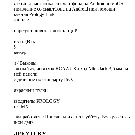
Управление и настройка со смартфона на Android или iOS:
ДА, управление со смартфона на Android при помощи
приложения Prology Link
Радиотюнер:
Есть
Число предустановок радиостанций:
18
Мощность (Вт):
4 X 55
Эквалайзер:
Есть
Входы / Выходы:
4-канальный аудиовыход RCAAUX-вход Mini-Jack 3,5 мм на
передней панели
Подсоединение по стандарту ISO:
Есть
Инфракрасный пульт:
Есть
Производитель: PROLOGY
Серия: CMX
Доставка работает с Понедельника по Субботу. Воскресенье -
выходной день.
ПО ИРКУТСКУ