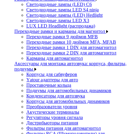
Светодиодные лампы (LED) C6
Светодиодные лампы LED S4 ninja
Светодиодные лампы (LED) Hedlight
Светодиодные лампы LED X3
LUX LED Headlight (распродажа)
Переходные рамки и карманы для магнитол
Переходные рамки 9 дюймов MFB
Переходные рамки 10 дюймов MFA, MFAB
Переходные рамки 1 DIN для автомагнитол
Переходные рамки 2 DIN для автомагнитол
Карманы для автомагнитол
Аксессуары для монтажа автозвука: корпуса, фильтры,
подиумы
Корпусы для сабвуферов
Yаtour адаптеры для авто
Проставочные кольца
Подиумы для автомобильных динамиков
Конденсаторы для автозвука
Корпусы для автомобильных динамиков
Преобразователи уровня
Акустические терминалы
Регуляторы уровня сигнала
Дистрибьюторы питания
Фильтры питания для автомагнитол
Фильтры RCA (Шумоподавители) для