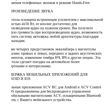
совершения телефонных звонков в режиме Hands-Free.
ВОСПРОИЗВЕДЕНИЕ ЗВУКА
Магнитола оснащена встроенным усилителем с максимальной
мощностью 4х50 Вт, ее вполне достаточно для
воспроизведения аудио на нужном уровне. Вы получите
хорошую громкость при воспроизведении аудио, возможность
построить систему автозвука любой архитектуры благодаря
RCA выходам.
Помимо четырех предустановок эквалайзера у магнитолы
есть баланс правых и левых, передних и задних акустических
компонентов, изменение тембра НЧ, ВЧ и другие опции. Эта
магнитола сделает поездки на автомобиле более
комфортными и интересными.
ПОДДЕРЖКА МОБИЛЬНЫХ ПРИЛОЖЕНИЙ ДЛЯ
ANDROID И IOS
Мобильные приложения ACV RC для Android и ACV Control
для iOS предназначены для беспроводного управления
автомобильными магнитолами ACV, оснащенными Bluetooth
модулем, с Вашего мобильного устройства.