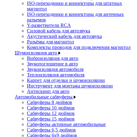
ISO-переходники и коннекторы для штатных
магнитол
ISO-переходники и коннекторы для антенных
разъемов
Y-разветвители RCA
Силовой кабель для автозвука
Акустический кабель для автозвука
Разъёмы для магнитол
Комплекты проводов для подключения магнитол
Шумоизоляция авто
Виброизоляция для авто
Звукопоглощение в авто
Звукоизоляция автомобиля
Теплоизоляция автомобиля
Карпет для отделки и шумоизоляции
Инструмент для монтажа шумоизоляции
Антискрип для авто
Автомобильные сабвуферы
Сабвуферы 8 дюймов
Сабвуферы 10 дюймов
Сабвуферы 12 дюймов
Сабвуферы 15 дюймов
Сабвуферы активные автомобильные
Сабвуферы 6,5 дюймов
Сабвуферы 6x9 дюймов