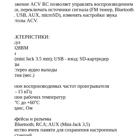
Приложение ACV RC позволяет управлять воспроизведением
музыки, переключать источники сигнала (FM тюнер, Bluetooth
аудио, USB, AUX, microSD), изменять настройки звука
магнитолы ACV.
ХАРАКТЕРИСТИКИ:
Артикул
AVS-928BM
Входы
AUX (mini Jack 3.5 mm); USB - вход; SD-картридер
Выходы
RCA стерео аудио выходы
Гарантия (мес.)
12
Диапазон воспроизводимых частот проигрывателя
30 Гц - 15 кГц
Диапазон рабочих температур
от -10°С до +60°С
Импеданс, Ом
4-8
Интерфейсы и разъемы
USB; Bluetooth; RCA; AUX (Mini-Jack 3,5)
Количество ячеек памяти для сохранения настроенных
радиостанций