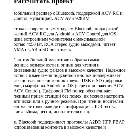
Рассчитать проект
Автомобильный ресивер с Bluetooth, поддержкой ACV RC и
ACV Control, мультицвет, ACV AVS-928BM
Магнитола с современным модулем Bluetooth, поддержкой
приложений ACV RC для Android и ACV Control для iOS.
Оснащена встроенным усилителем с максимальной
мощностью 4х50 Вт, RCA стерео аудио выходами, читает
MP3/WMA с USB и SD носителей.
В этой автомобильной магнитоле собраны самые
современные возможности и опции для чтения и
воспроизведения аудио файлов в высоком качестве. Надежное
устройство с изменяемой подсветкой кнопок поддерживает
наиболее популярные источники звука: USB и SD цифровые
носители, смартфоны Android и iOS (через приложения ACV
RC и ACV Control). Цифровой FM тюнер обеспечивает
качественный прием станций без помех, их можно настроить
автоматически или в ручном режиме. При чтении носителей
на экран магнитолы выводится информация с ID3 тегов:
название альбома, песни, исполнителя и т.д.
Модуль Bluetooth поддерживает протоколы A2DP, HFP. PBAP
для воспроизведения контента в высоком качестве и