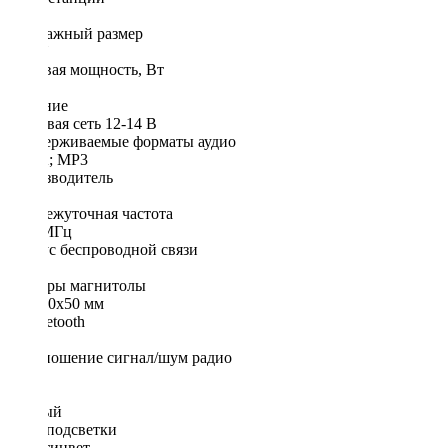
18
Монтажный размер
1 DIN
Пиковая мощность, Вт
4х50
Питание
бортовая сеть 12-14 В
Поддерживаемые форматы аудио
WMA; MP3
Производитель
ACV
Промежуточная частота
10,7 МГц
Радиус беспроводной связи
5-7 м
Размеры магнитолы
178x90x50 мм
С Bluetooth
да
Соотношение сигнал/шум радио
85 дБ
Цвет
Чёрный
Цвет подсветки
Мультицвет