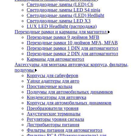
Светодиодные лампы (LED) C6
Светодиодные лампы LED S4 ninja
Светодиодные лампы (LED) Hedlight
Светодиодные лампы LED X3
LUX LED Headlight (распродажа)
Переходные рамки и карманы для магнитол
Переходные рамки 9 дюймов MFB
Переходные рамки 10 дюймов MFA, MFAB
Переходные рамки 1 DIN для автомагнитол
Переходные рамки 2 DIN для автомагнитол
Карманы для автомагнитол
Аксессуары для монтажа автозвука: корпуса, фильтры,
подиумы
Корпусы для сабвуферов
Yаtour адаптеры для авто
Проставочные кольца
Подиумы для автомобильных динамиков
Конденсаторы для автозвука
Корпусы для автомобильных динамиков
Преобразователи уровня
Акустические терминалы
Регуляторы уровня сигнала
Дистрибьюторы питания
Фильтры питания для автомагнитол
Фильтры RCA (Шумоподавители) для