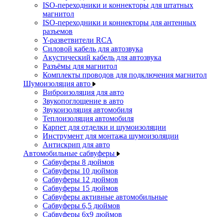
ISO-переходники и коннекторы для штатных
магнитол
ISO-переходники и коннекторы для антенных
разъемов
Y-разветвители RCA
Силовой кабель для автозвука
Акустический кабель для автозвука
Разъёмы для магнитол
Комплекты проводов для подключения магнитол
Шумоизоляция авто
Виброизоляция для авто
Звукопоглощение в авто
Звукоизоляция автомобиля
Теплоизоляция автомобиля
Карпет для отделки и шумоизоляции
Инструмент для монтажа шумоизоляции
Антискрип для авто
Автомобильные сабвуферы
Сабвуферы 8 дюймов
Сабвуферы 10 дюймов
Сабвуферы 12 дюймов
Сабвуферы 15 дюймов
Сабвуферы активные автомобильные
Сабвуферы 6,5 дюймов
Сабвуферы 6x9 дюймов