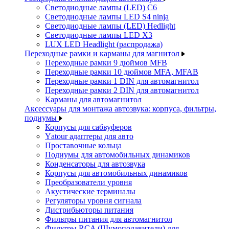
Светодиодные лампы (LED) C6
Светодиодные лампы LED S4 ninja
Светодиодные лампы (LED) Hedlight
Светодиодные лампы LED X3
LUX LED Headlight (распродажа)
Переходные рамки и карманы для магнитол
Переходные рамки 9 дюймов MFB
Переходные рамки 10 дюймов MFA, MFAB
Переходные рамки 1 DIN для автомагнитол
Переходные рамки 2 DIN для автомагнитол
Карманы для автомагнитол
Аксессуары для монтажа автозвука: корпуса, фильтры,
подиумы
Корпусы для сабвуферов
Yаtour адаптеры для авто
Проставочные кольца
Подиумы для автомобильных динамиков
Конденсаторы для автозвука
Корпусы для автомобильных динамиков
Преобразователи уровня
Акустические терминалы
Регуляторы уровня сигнала
Дистрибьюторы питания
Фильтры питания для автомагнитол
Фильтры RCA (Шумоподавители) для