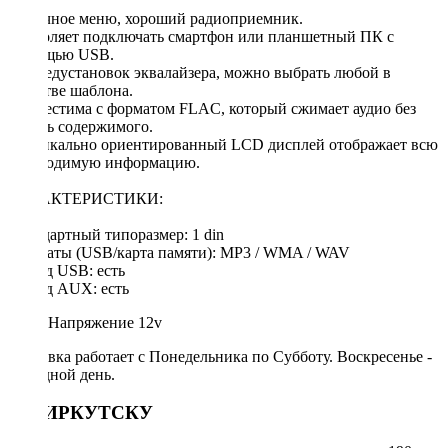
Логичное меню, хороший радиоприемник.
Позволяет подключать смартфон или планшетный ПК с
помощью USB.
15 предустановок эквалайзера, можно выбрать любой в
качестве шаблона.
Совместима с форматом FLAC, который сжимает аудио без
потерь содержимого.
Вертикально ориентированный LCD дисплей отображает всю
необходимую информацию.
ХАРАКТЕРИСТИКИ:
Стандартный типоразмер: 1 din
Форматы (USB/карта памяти): MP3 / WMA / WAV
Выход USB: есть
Выход AUX: есть
Напряжение
12v
Доставка работает с Понедельника по Субботу. Воскресенье -
выходной день.
ПО ИРКУТСКУ