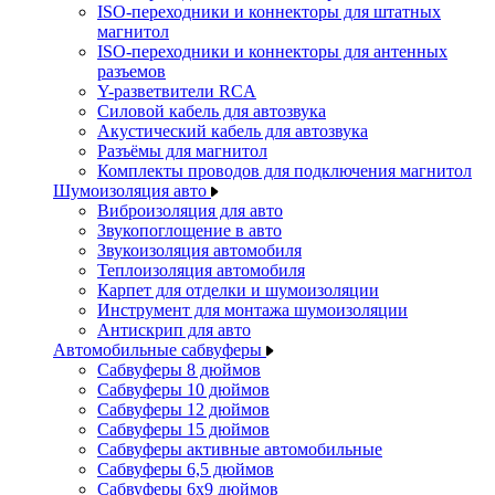
ISO-переходники и коннекторы для штатных
магнитол
ISO-переходники и коннекторы для антенных
разъемов
Y-разветвители RCA
Силовой кабель для автозвука
Акустический кабель для автозвука
Разъёмы для магнитол
Комплекты проводов для подключения магнитол
Шумоизоляция авто
Виброизоляция для авто
Звукопоглощение в авто
Звукоизоляция автомобиля
Теплоизоляция автомобиля
Карпет для отделки и шумоизоляции
Инструмент для монтажа шумоизоляции
Антискрип для авто
Автомобильные сабвуферы
Сабвуферы 8 дюймов
Сабвуферы 10 дюймов
Сабвуферы 12 дюймов
Сабвуферы 15 дюймов
Сабвуферы активные автомобильные
Сабвуферы 6,5 дюймов
Сабвуферы 6x9 дюймов