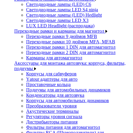
Светодиодные лампы (LED) C6
Светодиодные лампы LED S4 ninja
Светодиодные лампы (LED) Hedlight
Светодиодные лампы LED X3
LUX LED Headlight (распродажа)
Переходные рамки и карманы для магнитол
Переходные рамки 9 дюймов MFB
Переходные рамки 10 дюймов MFA, MFAB
Переходные рамки 1 DIN для автомагнитол
Переходные рамки 2 DIN для автомагнитол
Карманы для автомагнитол
Аксессуары для монтажа автозвука: корпуса, фильтры,
подиумы
Корпусы для сабвуферов
Yаtour адаптеры для авто
Проставочные кольца
Подиумы для автомобильных динамиков
Конденсаторы для автозвука
Корпусы для автомобильных динамиков
Преобразователи уровня
Акустические терминалы
Регуляторы уровня сигнала
Дистрибьюторы питания
Фильтры питания для автомагнитол
Фильтры RCA (Шумоподавители) для