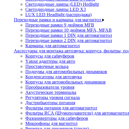
Светодиодные лампы (LED) Hedlight
Светодиодные лампы LED X3
LUX LED Headlight (распродажа)
Переходные рамки и карманы для магнитол
Переходные рамки 9 дюймов MFB
Переходные рамки 10 дюймов MFA, MFAB
Переходные рамки 1 DIN для автомагнитол
Переходные рамки 2 DIN для автомагнитол
Карманы для автомагнитол
Аксессуары для монтажа автозвука: корпуса, фильтры, 
Корпусы для сабвуферов
Yаtour адаптеры для авто
Проставочные кольца
Подиумы для автомобильных динамиков
Конденсаторы для автозвука
Корпусы для автомобильных динамиков
Преобразователи уровня
Акустические терминалы
Регуляторы уровня сигнала
Дистрибьюторы питания
Фильтры питания для автомагнитол
Фильтры RCA (Шумоподавители) для автомагнито
Фазоинверторы для сабвуферов
Микрофоны для магнитол
Решетки для динамиков (грили)