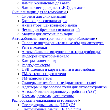
Лампы ксеноновые для авто
Лампы светодиодные (LED) для авто
Сигнализации для автомобилей
Сирены для сигнализаций
Брелоки для сигнализаций
Активаторы центрального замка
Чехлы для брелоков сигнализаций
Модули для автосигнализации
Автомобильная электроника и видеонаблюдение
Силовые предохранители и колбы для автозвука
Реле и колодки
Автомобильные видеорегистраторы (гибриды)
Видеорегистраторы-зеркало
Камеры заднего вида
Радар-детекторы
USB-флешки и карты памяти в автомобиль
FM-Антенны и усилители
FM-трансмиттеры
Сканеры автомобильные (диагностические)
Адаптеры и преобразователи для автоэлектроники
Автомобильные зарядные устройства (АЗУ)
Клеммы, разъемы, коннекторы
Распродажа и ликвидация автотоваров
Светодиодные лампы (LED) C6
Светодиодные лампы LED S4 ninja