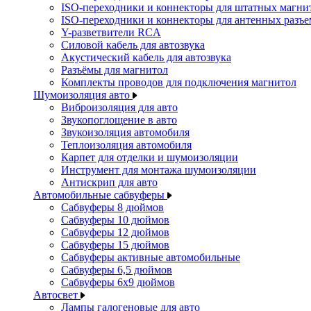
ISO-переходники и коннекторы для штатных магни
ISO-переходники и коннекторы для антенных разъ
Y-разветвители RCA
Силовой кабель для автозвука
Акустический кабель для автозвука
Разъёмы для магнитол
Комплекты проводов для подключения магнитол
Шумоизоляция авто
Виброизоляция для авто
Звукопоглощение в авто
Звукоизоляция автомобиля
Теплоизоляция автомобиля
Карпет для отделки и шумоизоляции
Инструмент для монтажа шумоизоляции
Антискрип для авто
Автомобильные сабвуферы
Сабвуферы 8 дюймов
Сабвуферы 10 дюймов
Сабвуферы 12 дюймов
Сабвуферы 15 дюймов
Сабвуферы активные автомобильные
Сабвуферы 6,5 дюймов
Сабвуферы 6x9 дюймов
Автосвет
Лампы галогеновые для авто