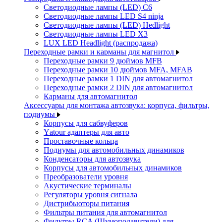
Светодиодные лампы (LED) C6
Светодиодные лампы LED S4 ninja
Светодиодные лампы (LED) Hedlight
Светодиодные лампы LED X3
LUX LED Headlight (распродажа)
Переходные рамки и карманы для магнитол
Переходные рамки 9 дюймов MFB
Переходные рамки 10 дюймов MFA, MFAB
Переходные рамки 1 DIN для автомагнитол
Переходные рамки 2 DIN для автомагнитол
Карманы для автомагнитол
Аксессуары для монтажа автозвука: корпуса, фильтры,
подиумы
Корпусы для сабвуферов
Yаtour адаптеры для авто
Проставочные кольца
Подиумы для автомобильных динамиков
Конденсаторы для автозвука
Корпусы для автомобильных динамиков
Преобразователи уровня
Акустические терминалы
Регуляторы уровня сигнала
Дистрибьюторы питания
Фильтры питания для автомагнитол
Фильтры RCA (Шумоподавители) для