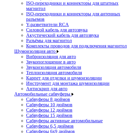
ISO-переходники и коннекторы для штатных
магнитол
ISO-переходники и коннекторы для антенных
разъемов
Y-разветвители RCA
Силовой кабель для автозвука
Акустический кабель для автозвука
Разъёмы для магнитол
Комплекты проводов для подключения магнитол
Шумоизоляция авто
Виброизоляция для авто
Звукопоглощение в авто
Звукоизоляция автомобиля
Теплоизоляция автомобиля
Карпет для отделки и шумоизоляции
Инструмент для монтажа шумоизоляции
Антискрип для авто
Автомобильные сабвуферы
Сабвуферы 8 дюймов
Сабвуферы 10 дюймов
Сабвуферы 12 дюймов
Сабвуферы 15 дюймов
Сабвуферы активные автомобильные
Сабвуферы 6,5 дюймов
Сабвуферы 6x9 дюймов