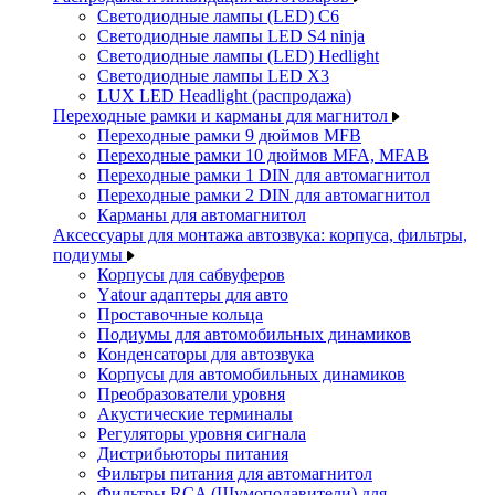
Светодиодные лампы (LED) C6
Светодиодные лампы LED S4 ninja
Светодиодные лампы (LED) Hedlight
Светодиодные лампы LED X3
LUX LED Headlight (распродажа)
Переходные рамки и карманы для магнитол
Переходные рамки 9 дюймов MFB
Переходные рамки 10 дюймов MFA, MFAB
Переходные рамки 1 DIN для автомагнитол
Переходные рамки 2 DIN для автомагнитол
Карманы для автомагнитол
Аксессуары для монтажа автозвука: корпуса, фильтры,
подиумы
Корпусы для сабвуферов
Yаtour адаптеры для авто
Проставочные кольца
Подиумы для автомобильных динамиков
Конденсаторы для автозвука
Корпусы для автомобильных динамиков
Преобразователи уровня
Акустические терминалы
Регуляторы уровня сигнала
Дистрибьюторы питания
Фильтры питания для автомагнитол
Фильтры RCA (Шумоподавители) для