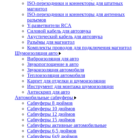
ISO-переходники и коннекторы для штатных
магнитол
ISO-переходники и коннекторы для антенных
разъемов
Y-разветвители RCA
Силовой кабель для автозвука
Акустический кабель для автозвука
Разъёмы для магнитол
Комплекты проводов для подключения магнитол
Шумоизоляция авто
Виброизоляция для авто
Звукопоглощение в авто
Звукоизоляция автомобиля
Теплоизоляция автомобиля
Карпет для отделки и шумоизоляции
Инструмент для монтажа шумоизоляции
Антискрип для авто
Автомобильные сабвуферы
Сабвуферы 8 дюймов
Сабвуферы 10 дюймов
Сабвуферы 12 дюймов
Сабвуферы 15 дюймов
Сабвуферы активные автомобильные
Сабвуферы 6,5 дюймов
Сабвуферы 6x9 дюймов