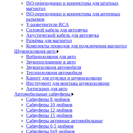
ISO-переходники и коннекторы для штатных
магнитол
ISO-переходники и коннекторы для антенных
разъемов
Y-разветвители RCA
Силовой кабель для автозвука
Акустический кабель для автозвука
Разъёмы для магнитол
Комплекты проводов для подключения магнитол
Шумоизоляция авто
Виброизоляция для авто
Звукопоглощение в авто
Звукоизоляция автомобиля
Теплоизоляция автомобиля
Карпет для отделки и шумоизоляции
Инструмент для монтажа шумоизоляции
Антискрип для авто
Автомобильные сабвуферы
Сабвуферы 8 дюймов
Сабвуферы 10 дюймов
Сабвуферы 12 дюймов
Сабвуферы 15 дюймов
Сабвуферы активные автомобильные
Сабвуферы 6,5 дюймов
Сабвуферы 6x9 дюймов