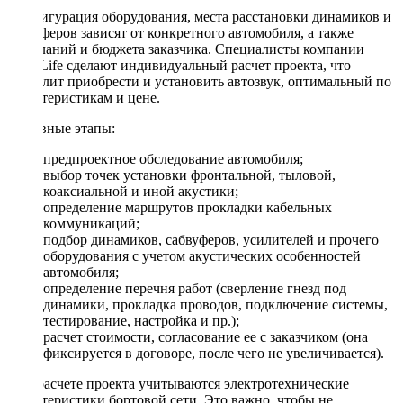
Конфигурация оборудования, места расстановки динамиков и
сабвуферов зависят от конкретного автомобиля, а также
пожеланий и бюджета заказчика. Специалисты компании
DriveLife сделают индивидуальный расчет проекта, что
позволит приобрести и установить автозвук, оптимальный по
характеристикам и цене.
Основные этапы:
предпроектное обследование автомобиля;
выбор точек установки фронтальной, тыловой,
коаксиальной и иной акустики;
определение маршрутов прокладки кабельных
коммуникаций;
подбор динамиков, сабвуферов, усилителей и прочего
оборудования с учетом акустических особенностей
автомобиля;
определение перечня работ (сверление гнезд под
динамики, прокладка проводов, подключение системы,
тестирование, настройка и пр.);
расчет стоимости, согласование ее с заказчиком (она
фиксируется в договоре, после чего не увеличивается).
При расчете проекта учитываются электротехнические
характеристики бортовой сети. Это важно, чтобы не