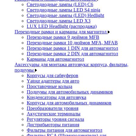
Светодиодные лампы (LED) C6
Светодиодные лампы LED S4 ninja
Светодиодные лампы (LED) Hedlight
Светодиодные лампы LED X3
LUX LED Headlight (распродажа)
Переходные рамки и карманы для магнитол
Переходные рамки 9 дюймов MFB
Переходные рамки 10 дюймов MFA, MFAB
Переходные рамки 1 DIN для автомагнитол
Переходные рамки 2 DIN для автомагнитол
Карманы для автомагнитол
Аксессуары для монтажа автозвука: корпуса, фильтры,
подиумы
Корпусы для сабвуферов
Yаtour адаптеры для авто
Проставочные кольца
Подиумы для автомобильных динамиков
Конденсаторы для автозвука
Корпусы для автомобильных динамиков
Преобразователи уровня
Акустические терминалы
Регуляторы уровня сигнала
Дистрибьюторы питания
Фильтры питания для автомагнитол
Фильтры RCA (Шумоподавители) для