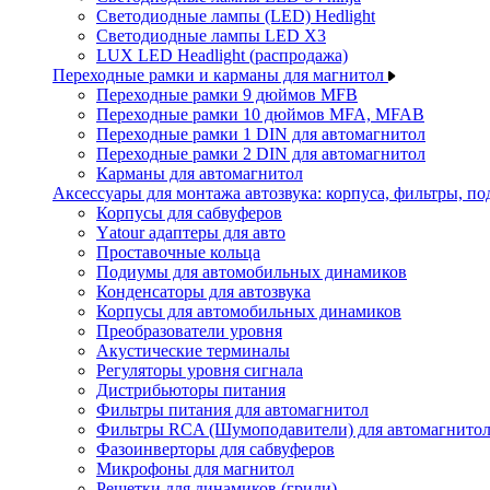
Светодиодные лампы (LED) Hedlight
Светодиодные лампы LED X3
LUX LED Headlight (распродажа)
Переходные рамки и карманы для магнитол
Переходные рамки 9 дюймов MFB
Переходные рамки 10 дюймов MFA, MFAB
Переходные рамки 1 DIN для автомагнитол
Переходные рамки 2 DIN для автомагнитол
Карманы для автомагнитол
Аксессуары для монтажа автозвука: корпуса, фильтры, 
Корпусы для сабвуферов
Yаtour адаптеры для авто
Проставочные кольца
Подиумы для автомобильных динамиков
Конденсаторы для автозвука
Корпусы для автомобильных динамиков
Преобразователи уровня
Акустические терминалы
Регуляторы уровня сигнала
Дистрибьюторы питания
Фильтры питания для автомагнитол
Фильтры RCA (Шумоподавители) для автомагнито
Фазоинверторы для сабвуферов
Микрофоны для магнитол
Решетки для динамиков (грили)