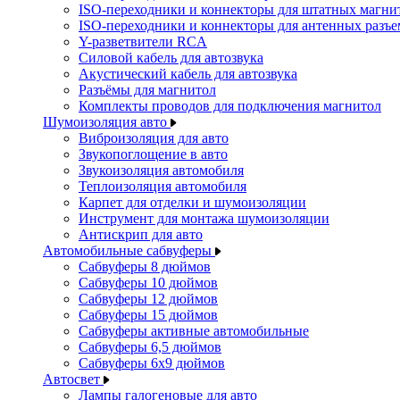
ISO-переходники и коннекторы для штатных магни
ISO-переходники и коннекторы для антенных разъ
Y-разветвители RCA
Силовой кабель для автозвука
Акустический кабель для автозвука
Разъёмы для магнитол
Комплекты проводов для подключения магнитол
Шумоизоляция авто
Виброизоляция для авто
Звукопоглощение в авто
Звукоизоляция автомобиля
Теплоизоляция автомобиля
Карпет для отделки и шумоизоляции
Инструмент для монтажа шумоизоляции
Антискрип для авто
Автомобильные сабвуферы
Сабвуферы 8 дюймов
Сабвуферы 10 дюймов
Сабвуферы 12 дюймов
Сабвуферы 15 дюймов
Сабвуферы активные автомобильные
Сабвуферы 6,5 дюймов
Сабвуферы 6x9 дюймов
Автосвет
Лампы галогеновые для авто