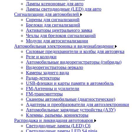
Лампы ксеноновые для авто
Лампы светодиодные (LED) для авто
Сигнализации для автомобилей
Сирены для сигнализаций
Брелоки для сигнализаций
Активаторы центрального замка
Чехлы для брелоков сигнализаций
Модули для автосигнализации
Автомобильная электроника и видеонаблюдение
Силовые предохранители и колбы для автозвука
Реле и колодки
Автомобильные видеорегистраторы (гибриды)
Видеорегистраторы-зеркало
Камеры заднего вида
Радар-детекторы
USB-флешки и карты памяти в автомобиль
FM-Антенны и усилители
FM-трансмиттеры
Сканеры автомобильные (диагностические)
Адаптеры и преобразователи для автоэлектроники
Автомобильные зарядные устройства (АЗУ)
Клеммы, разъемы, коннекторы
Распродажа и ликвидация автотоваров
Светодиодные лампы (LED) C6
Светодиодные лампы LED S4 ninja