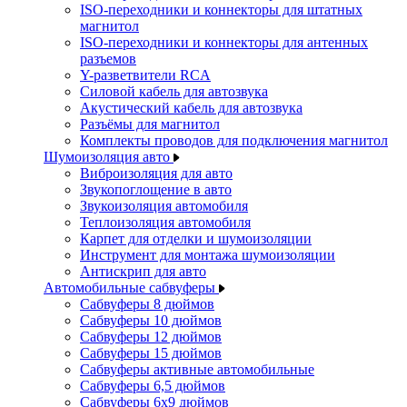
ISO-переходники и коннекторы для штатных
магнитол
ISO-переходники и коннекторы для антенных
разъемов
Y-разветвители RCA
Силовой кабель для автозвука
Акустический кабель для автозвука
Разъёмы для магнитол
Комплекты проводов для подключения магнитол
Шумоизоляция авто
Виброизоляция для авто
Звукопоглощение в авто
Звукоизоляция автомобиля
Теплоизоляция автомобиля
Карпет для отделки и шумоизоляции
Инструмент для монтажа шумоизоляции
Антискрип для авто
Автомобильные сабвуферы
Сабвуферы 8 дюймов
Сабвуферы 10 дюймов
Сабвуферы 12 дюймов
Сабвуферы 15 дюймов
Сабвуферы активные автомобильные
Сабвуферы 6,5 дюймов
Сабвуферы 6x9 дюймов