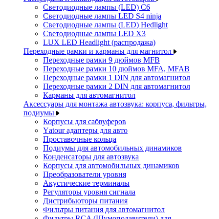
Светодиодные лампы (LED) C6
Светодиодные лампы LED S4 ninja
Светодиодные лампы (LED) Hedlight
Светодиодные лампы LED X3
LUX LED Headlight (распродажа)
Переходные рамки и карманы для магнитол
Переходные рамки 9 дюймов MFB
Переходные рамки 10 дюймов MFA, MFAB
Переходные рамки 1 DIN для автомагнитол
Переходные рамки 2 DIN для автомагнитол
Карманы для автомагнитол
Аксессуары для монтажа автозвука: корпуса, фильтры,
подиумы
Корпусы для сабвуферов
Yаtour адаптеры для авто
Проставочные кольца
Подиумы для автомобильных динамиков
Конденсаторы для автозвука
Корпусы для автомобильных динамиков
Преобразователи уровня
Акустические терминалы
Регуляторы уровня сигнала
Дистрибьюторы питания
Фильтры питания для автомагнитол
Фильтры RCA (Шумоподавители) для