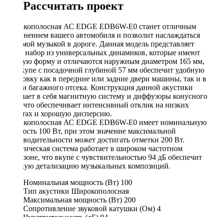
Рассчитать проект
Широкополосная АС EDGE EDB6W-E0 станет отличным
дополнением вашего автомобиля и позволит наслаждаться
любимой музыкой в дороге. Данная модель представляет
собой набор из универсальных динамиков, которые имеют
круглую форму и отличаются наружным диаметром 165 мм,
что вкупе с посадочной глубиной 57 мм обеспечит удобную
установку как в передние или задние двери машины, так и в
стенки багажного отсека. Конструкция данной акустики
включает в себя магнитную систему и диффузоры конусного
типа, что обеспечивает интенсивный отклик на низких
частотах и хорошую дисперсию.
Широкополосная АС EDGE EDB6W-E0 имеет номинальную
мощность 100 Вт, при этом значение максимальной
производительности может достигать отметки 200 Вт.
Акустическая система работает в широком частотном
диапазоне, что вкупе с чувствительностью 94 дБ обеспечит
высокую детализацию музыкальных композиций.
Номинальная мощность (Вт)
100
Тип акустики
Широкополосная
Максимальная мощность (Вт)
200
Сопротивление звуковой катушки (Ом)
4