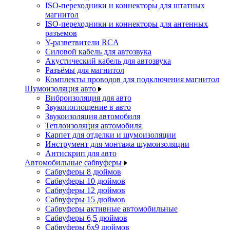
ISO-переходники и коннекторы для штатных
магнитол
ISO-переходники и коннекторы для антенных
разъемов
Y-разветвители RCA
Силовой кабель для автозвука
Акустический кабель для автозвука
Разъёмы для магнитол
Комплекты проводов для подключения магнитол
Шумоизоляция авто
Виброизоляция для авто
Звукопоглощение в авто
Звукоизоляция автомобиля
Теплоизоляция автомобиля
Карпет для отделки и шумоизоляции
Инструмент для монтажа шумоизоляции
Антискрип для авто
Автомобильные сабвуферы
Сабвуферы 8 дюймов
Сабвуферы 10 дюймов
Сабвуферы 12 дюймов
Сабвуферы 15 дюймов
Сабвуферы активные автомобильные
Сабвуферы 6,5 дюймов
Сабвуферы 6x9 дюймов