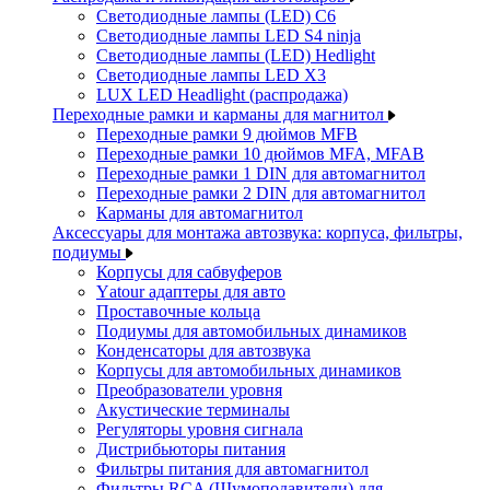
Светодиодные лампы (LED) C6
Светодиодные лампы LED S4 ninja
Светодиодные лампы (LED) Hedlight
Светодиодные лампы LED X3
LUX LED Headlight (распродажа)
Переходные рамки и карманы для магнитол
Переходные рамки 9 дюймов MFB
Переходные рамки 10 дюймов MFA, MFAB
Переходные рамки 1 DIN для автомагнитол
Переходные рамки 2 DIN для автомагнитол
Карманы для автомагнитол
Аксессуары для монтажа автозвука: корпуса, фильтры,
подиумы
Корпусы для сабвуферов
Yаtour адаптеры для авто
Проставочные кольца
Подиумы для автомобильных динамиков
Конденсаторы для автозвука
Корпусы для автомобильных динамиков
Преобразователи уровня
Акустические терминалы
Регуляторы уровня сигнала
Дистрибьюторы питания
Фильтры питания для автомагнитол
Фильтры RCA (Шумоподавители) для