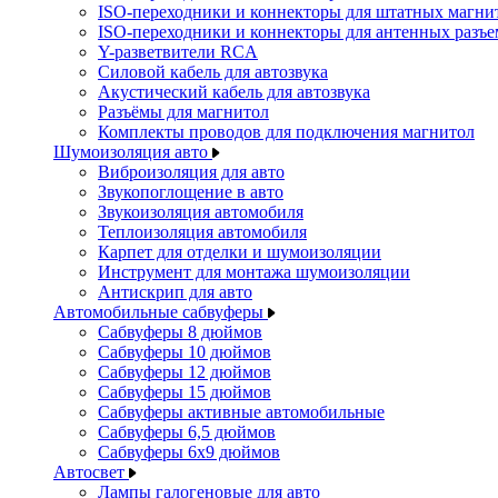
ISO-переходники и коннекторы для штатных магни
ISO-переходники и коннекторы для антенных разъ
Y-разветвители RCA
Силовой кабель для автозвука
Акустический кабель для автозвука
Разъёмы для магнитол
Комплекты проводов для подключения магнитол
Шумоизоляция авто
Виброизоляция для авто
Звукопоглощение в авто
Звукоизоляция автомобиля
Теплоизоляция автомобиля
Карпет для отделки и шумоизоляции
Инструмент для монтажа шумоизоляции
Антискрип для авто
Автомобильные сабвуферы
Сабвуферы 8 дюймов
Сабвуферы 10 дюймов
Сабвуферы 12 дюймов
Сабвуферы 15 дюймов
Сабвуферы активные автомобильные
Сабвуферы 6,5 дюймов
Сабвуферы 6x9 дюймов
Автосвет
Лампы галогеновые для авто