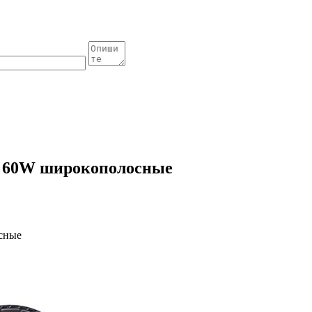
5" 60W широкополосные
осные