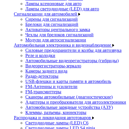
Лампы ксеноновые для авто
Лампы светодиодные (LED) для авто
Сигнализации для автомобилей
Сирены для сигнализаций
Брелоки для сигнализаций
Активаторы центрального замка
Чехлы для брелоков сигнализаций
Модули для автосигнализации
Автомобильная электроника и видеонаблюдение
Силовые предохранители и колбы для автозвука
Реле и колодки
Автомобильные видеорегистраторы (гибриды)
Видеорегистраторы-зеркало
Камеры заднего вида
Радар-детекторы
USB-флешки и карты памяти в автомобиль
FM-Антенны и усилители
FM-трансмиттеры
Сканеры автомобильные (диагностические)
Адаптеры и преобразователи для автоэлектроники
Автомобильные зарядные устройства (АЗУ)
Клеммы, разъемы, коннекторы
Распродажа и ликвидация автотоваров
Светодиодные лампы (LED) C6
Светодиодные лампы LED S4 ninja