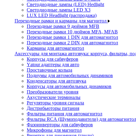
Светодиодные лампы (LED) Hedlight
Светодиодные лампы LED X3
LUX LED Headlight (распродажа)
Переходные рамки и карманы для магнитол
Переходные рамки 9 дюймов MFB
Переходные рамки 10 дюймов MFA, MFAB
Переходные рамки 1 DIN для автомагнитол
Переходные рамки 2 DIN для автомагнитол
Карманы для автомагнитол
Аксессуары для монтажа автозвука: корпуса, фильтры, 
Корпусы для сабвуферов
Yаtour адаптеры для авто
Проставочные кольца
Подиумы для автомобильных динамиков
Конденсаторы для автозвука
Корпусы для автомобильных динамиков
Преобразователи уровня
Акустические терминалы
Регуляторы уровня сигнала
Дистрибьюторы питания
Фильтры питания для автомагнитол
Фильтры RCA (Шумоподавители) для автомагнито
Фазоинверторы для сабвуферов
Микрофоны для магнитол
Решетки для динамиков (грили)