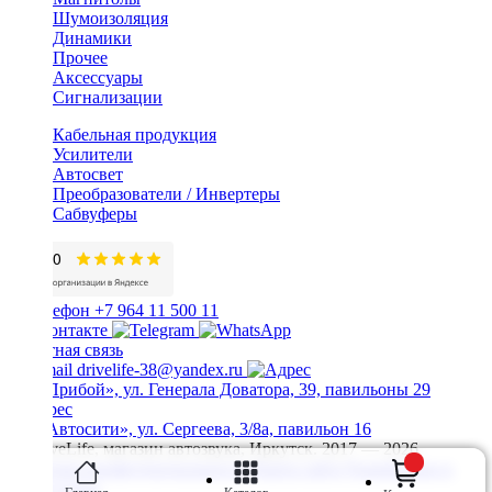
Шумоизоляция
Динамики
Прочее
Аксессуары
Сигнализации
Кабельная продукция
Усилители
Автосвет
Преобразователи / Инвертеры
Сабвуферы
+7 964 11 500 11
Обратная связь
drivelife-38@yandex.ru
ТЦ «Прибой», ул. Генерала Доватора, 39, павильоны 29
ТЦ «Автосити», ул. Сергеева, 3/8а, павильон 16
© DriveLife, магазин автозвука, Иркутск. 2017 — 2026
Политика конфиденциальности
Карта сайта
Разработано в
Prime Group