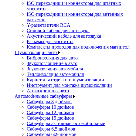
ISO-переходники и коннекторы для штатных
магнитол
ISO-переходники и коннекторы для антенных
разъемов
Y-разветвители RCA
Силовой кабель для автозвука
Акустический кабель для автозвука
Разъёмы для магнитол
Комплекты проводов для подключения магнитол
Шумоизоляция авто
Виброизоляция для авто
Звукопоглощение в авто
Звукоизоляция автомобиля
Теплоизоляция автомобиля
Карпет для отделки и шумоизоляции
Инструмент для монтажа шумоизоляции
Антискрип для авто
Автомобильные сабвуферы
Сабвуферы 8 дюймов
Сабвуферы 10 дюймов
Сабвуферы 12 дюймов
Сабвуферы 15 дюймов
Сабвуферы активные автомобильные
Сабвуферы 6,5 дюймов
Сабвуферы 6x9 дюймов