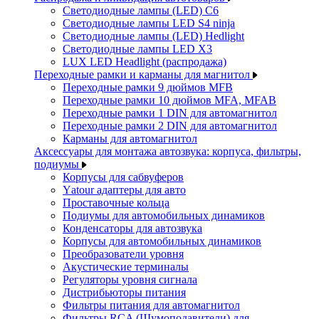
Светодиодные лампы (LED) C6
Светодиодные лампы LED S4 ninja
Светодиодные лампы (LED) Hedlight
Светодиодные лампы LED X3
LUX LED Headlight (распродажа)
Переходные рамки и карманы для магнитол
Переходные рамки 9 дюймов MFB
Переходные рамки 10 дюймов MFA, MFAB
Переходные рамки 1 DIN для автомагнитол
Переходные рамки 2 DIN для автомагнитол
Карманы для автомагнитол
Аксессуары для монтажа автозвука: корпуса, фильтры,
подиумы
Корпусы для сабвуферов
Yаtour адаптеры для авто
Проставочные кольца
Подиумы для автомобильных динамиков
Конденсаторы для автозвука
Корпусы для автомобильных динамиков
Преобразователи уровня
Акустические терминалы
Регуляторы уровня сигнала
Дистрибьюторы питания
Фильтры питания для автомагнитол
Фильтры RCA (Шумоподавители) для