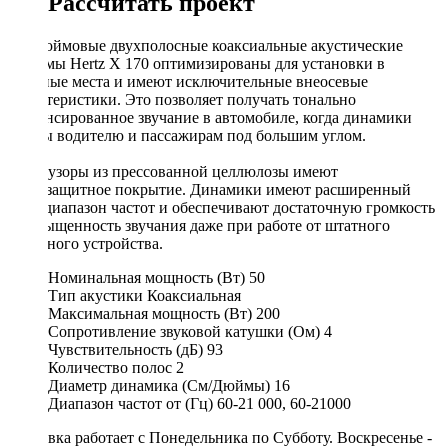
Рассчитать проект
6,7-дюймовые двухполосные коаксиальные акустические
системы Hertz X 170 оптимизированы для установки в
штатные места и имеют исключительные внеосевые
характеристики. Это позволяет получать тонально
сбалансированное звучание в автомобиле, когда динамики
видны водителю и пассажирам под большим углом.
Диффузоры из прессованной целлюлозы имеют
влагозащитное покрытие. Динамики имеют расширенный
вниз диапазон частот и обеспечивают достаточную громкость
и насыщенность звучания даже при работе от штатного
головного устройства.
Номинальная мощность (Вт)
50
Тип акустики
Коаксиальная
Максимальная мощность (Вт)
200
Сопротивление звуковой катушки (Ом)
4
Чувствительность (дБ)
93
Количество полос
2
Диаметр динамика (См/Дюймы)
16
Диапазон частот от (Гц)
60-21 000, 60-21000
Доставка работает с Понедельника по Субботу. Воскресенье -