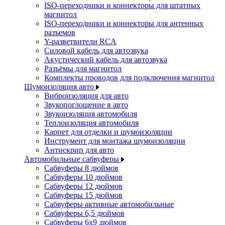
ISO-переходники и коннекторы для штатных
магнитол
ISO-переходники и коннекторы для антенных
разъемов
Y-разветвители RCA
Силовой кабель для автозвука
Акустический кабель для автозвука
Разъёмы для магнитол
Комплекты проводов для подключения магнитол
Шумоизоляция авто
Виброизоляция для авто
Звукопоглощение в авто
Звукоизоляция автомобиля
Теплоизоляция автомобиля
Карпет для отделки и шумоизоляции
Инструмент для монтажа шумоизоляции
Антискрип для авто
Автомобильные сабвуферы
Сабвуферы 8 дюймов
Сабвуферы 10 дюймов
Сабвуферы 12 дюймов
Сабвуферы 15 дюймов
Сабвуферы активные автомобильные
Сабвуферы 6,5 дюймов
Сабвуферы 6x9 дюймов