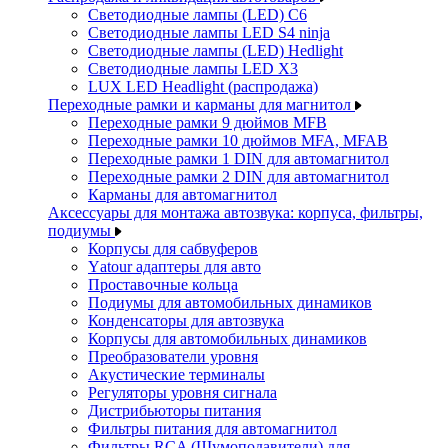
Светодиодные лампы (LED) C6
Светодиодные лампы LED S4 ninja
Светодиодные лампы (LED) Hedlight
Светодиодные лампы LED X3
LUX LED Headlight (распродажа)
Переходные рамки и карманы для магнитол
Переходные рамки 9 дюймов MFB
Переходные рамки 10 дюймов MFA, MFAB
Переходные рамки 1 DIN для автомагнитол
Переходные рамки 2 DIN для автомагнитол
Карманы для автомагнитол
Аксессуары для монтажа автозвука: корпуса, фильтры,
подиумы
Корпусы для сабвуферов
Yаtour адаптеры для авто
Проставочные кольца
Подиумы для автомобильных динамиков
Конденсаторы для автозвука
Корпусы для автомобильных динамиков
Преобразователи уровня
Акустические терминалы
Регуляторы уровня сигнала
Дистрибьюторы питания
Фильтры питания для автомагнитол
Фильтры RCA (Шумоподавители) для