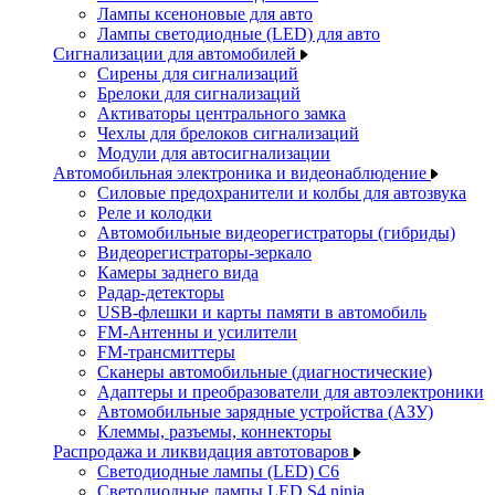
Лампы ксеноновые для авто
Лампы светодиодные (LED) для авто
Сигнализации для автомобилей
Сирены для сигнализаций
Брелоки для сигнализаций
Активаторы центрального замка
Чехлы для брелоков сигнализаций
Модули для автосигнализации
Автомобильная электроника и видеонаблюдение
Силовые предохранители и колбы для автозвука
Реле и колодки
Автомобильные видеорегистраторы (гибриды)
Видеорегистраторы-зеркало
Камеры заднего вида
Радар-детекторы
USB-флешки и карты памяти в автомобиль
FM-Антенны и усилители
FM-трансмиттеры
Сканеры автомобильные (диагностические)
Адаптеры и преобразователи для автоэлектроники
Автомобильные зарядные устройства (АЗУ)
Клеммы, разъемы, коннекторы
Распродажа и ликвидация автотоваров
Светодиодные лампы (LED) C6
Светодиодные лампы LED S4 ninja