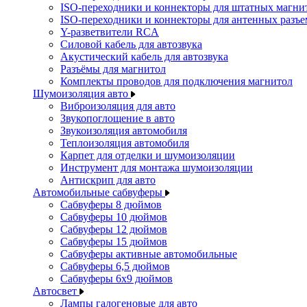
ISO-переходники и коннекторы для штатных магни
ISO-переходники и коннекторы для антенных разъ
Y-разветвители RCA
Силовой кабель для автозвука
Акустический кабель для автозвука
Разъёмы для магнитол
Комплекты проводов для подключения магнитол
Шумоизоляция авто
Виброизоляция для авто
Звукопоглощение в авто
Звукоизоляция автомобиля
Теплоизоляция автомобиля
Карпет для отделки и шумоизоляции
Инструмент для монтажа шумоизоляции
Антискрип для авто
Автомобильные сабвуферы
Сабвуферы 8 дюймов
Сабвуферы 10 дюймов
Сабвуферы 12 дюймов
Сабвуферы 15 дюймов
Сабвуферы активные автомобильные
Сабвуферы 6,5 дюймов
Сабвуферы 6x9 дюймов
Автосвет
Лампы галогеновые для авто