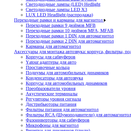
Светодиодные лампы (LED) Hedlight
Светодиодные лампы LED X3
LUX LED Headlight (распродажа)
Переходные рамки и карманы для магнитол
Переходные рамки 9 дюймов MFB
Переходные рамки 10 дюймов MFA, MFAB
Переходные рамки 1 DIN для автомагнитол
Переходные рамки 2 DIN для автомагнитол
Карманы для автомагнитол
Аксессуары для монтажа автозвука: корпуса, фильтры, 
Корпусы для сабвуферов
Yаtour адаптеры для авто
Проставочные кольца
Подиумы для автомобильных динамиков
Конденсаторы для автозвука
Корпусы для автомобильных динамиков
Преобразователи уровня
Акустические терминалы
Регуляторы уровня сигнала
Дистрибьюторы питания
Фильтры питания для автомагнитол
Фильтры RCA (Шумоподавители) для автомагнито
Фазоинверторы для сабвуферов
Микрофоны для магнитол
Решетки для динамиков (грили)