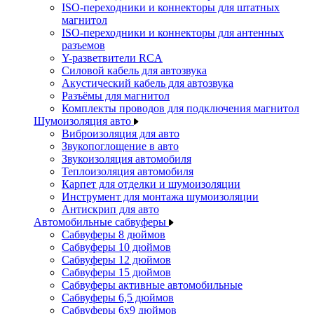
ISO-переходники и коннекторы для штатных
магнитол
ISO-переходники и коннекторы для антенных
разъемов
Y-разветвители RCA
Силовой кабель для автозвука
Акустический кабель для автозвука
Разъёмы для магнитол
Комплекты проводов для подключения магнитол
Шумоизоляция авто
Виброизоляция для авто
Звукопоглощение в авто
Звукоизоляция автомобиля
Теплоизоляция автомобиля
Карпет для отделки и шумоизоляции
Инструмент для монтажа шумоизоляции
Антискрип для авто
Автомобильные сабвуферы
Сабвуферы 8 дюймов
Сабвуферы 10 дюймов
Сабвуферы 12 дюймов
Сабвуферы 15 дюймов
Сабвуферы активные автомобильные
Сабвуферы 6,5 дюймов
Сабвуферы 6x9 дюймов