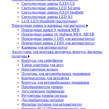
Светодиодные лампы (LED) C6
Светодиодные лампы LED S4 ninja
Светодиодные лампы (LED) Hedlight
Светодиодные лампы LED X3
LUX LED Headlight (распродажа)
Переходные рамки и карманы для магнитол
Переходные рамки 9 дюймов MFB
Переходные рамки 10 дюймов MFA, MFAB
Переходные рамки 1 DIN для автомагнитол
Переходные рамки 2 DIN для автомагнитол
Карманы для автомагнитол
Аксессуары для монтажа автозвука: корпуса, фильтры,
подиумы
Корпусы для сабвуферов
Yаtour адаптеры для авто
Проставочные кольца
Подиумы для автомобильных динамиков
Конденсаторы для автозвука
Корпусы для автомобильных динамиков
Преобразователи уровня
Акустические терминалы
Регуляторы уровня сигнала
Дистрибьюторы питания
Фильтры питания для автомагнитол
Фильтры RCA (Шумоподавители) для