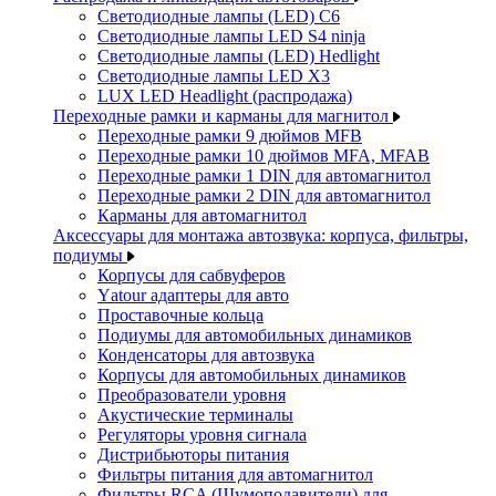
Светодиодные лампы (LED) C6
Светодиодные лампы LED S4 ninja
Светодиодные лампы (LED) Hedlight
Светодиодные лампы LED X3
LUX LED Headlight (распродажа)
Переходные рамки и карманы для магнитол
Переходные рамки 9 дюймов MFB
Переходные рамки 10 дюймов MFA, MFAB
Переходные рамки 1 DIN для автомагнитол
Переходные рамки 2 DIN для автомагнитол
Карманы для автомагнитол
Аксессуары для монтажа автозвука: корпуса, фильтры,
подиумы
Корпусы для сабвуферов
Yаtour адаптеры для авто
Проставочные кольца
Подиумы для автомобильных динамиков
Конденсаторы для автозвука
Корпусы для автомобильных динамиков
Преобразователи уровня
Акустические терминалы
Регуляторы уровня сигнала
Дистрибьюторы питания
Фильтры питания для автомагнитол
Фильтры RCA (Шумоподавители) для