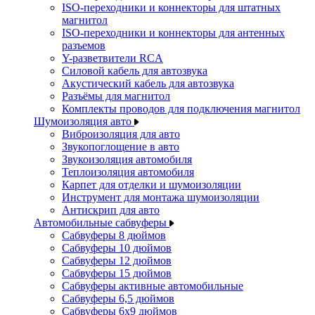
ISO-переходники и коннекторы для штатных
магнитол
ISO-переходники и коннекторы для антенных
разъемов
Y-разветвители RCA
Силовой кабель для автозвука
Акустический кабель для автозвука
Разъёмы для магнитол
Комплекты проводов для подключения магнитол
Шумоизоляция авто
Виброизоляция для авто
Звукопоглощение в авто
Звукоизоляция автомобиля
Теплоизоляция автомобиля
Карпет для отделки и шумоизоляции
Инструмент для монтажа шумоизоляции
Антискрип для авто
Автомобильные сабвуферы
Сабвуферы 8 дюймов
Сабвуферы 10 дюймов
Сабвуферы 12 дюймов
Сабвуферы 15 дюймов
Сабвуферы активные автомобильные
Сабвуферы 6,5 дюймов
Сабвуферы 6x9 дюймов