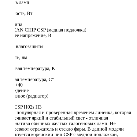
Цоколь ламп
H3
Мощность, Вт
21
Тип чипа
KOREAN CHIP CSP (медная подложка)
Рабочее напряжение, В
12/24
Класс влагозащиты
IP67
Яркость, лм
2100
Цветовая температура, K
6000
Рабочая температура, С°
-30 ... +40
Охлаждение
Пассивное (радиатор)
AMP CSP H02s H3
Самая популярная и проверенная временем линейка, которая
обеспечивает яркий и стабильный свет - отличная
альтернатива обычных желтых галогеновых ламп. Не
перегревают отражатель и стекло фары. В данной модели
используется корейский чип CSP с медной подложкой,