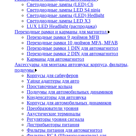
Светодиодные лампы (LED) C6
Светодиодные лампы LED S4 ninja
Светодиодные лампы (LED) Hedlight
Светодиодные лампы LED X3
LUX LED Headlight (распродажа)
Переходные рамки и карманы для магнитол
Переходные рамки 9 дюймов MFB
Переходные рамки 10 дюймов MFA, MFAB
Переходные рамки 1 DIN для автомагнитол
Переходные рамки 2 DIN для автомагнитол
Карманы для автомагнитол
Аксессуары для монтажа автозвука: корпуса, фильтры,
подиумы
Корпусы для сабвуферов
Yаtour адаптеры для авто
Проставочные кольца
Подиумы для автомобильных динамиков
Конденсаторы для автозвука
Корпусы для автомобильных динамиков
Преобразователи уровня
Акустические терминалы
Регуляторы уровня сигнала
Дистрибьюторы питания
Фильтры питания для автомагнитол
Фильтры RCA (Шумоподавители) для