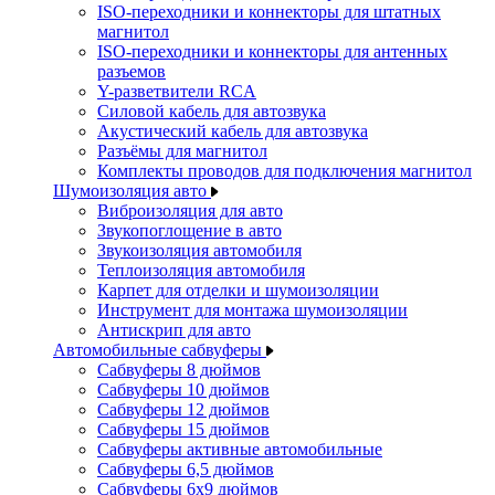
ISO-переходники и коннекторы для штатных
магнитол
ISO-переходники и коннекторы для антенных
разъемов
Y-разветвители RCA
Силовой кабель для автозвука
Акустический кабель для автозвука
Разъёмы для магнитол
Комплекты проводов для подключения магнитол
Шумоизоляция авто
Виброизоляция для авто
Звукопоглощение в авто
Звукоизоляция автомобиля
Теплоизоляция автомобиля
Карпет для отделки и шумоизоляции
Инструмент для монтажа шумоизоляции
Антискрип для авто
Автомобильные сабвуферы
Сабвуферы 8 дюймов
Сабвуферы 10 дюймов
Сабвуферы 12 дюймов
Сабвуферы 15 дюймов
Сабвуферы активные автомобильные
Сабвуферы 6,5 дюймов
Сабвуферы 6x9 дюймов