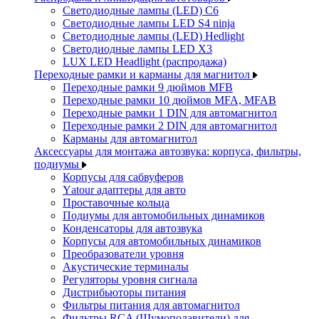
Светодиодные лампы (LED) C6
Светодиодные лампы LED S4 ninja
Светодиодные лампы (LED) Hedlight
Светодиодные лампы LED X3
LUX LED Headlight (распродажа)
Переходные рамки и карманы для магнитол
Переходные рамки 9 дюймов MFB
Переходные рамки 10 дюймов MFA, MFAB
Переходные рамки 1 DIN для автомагнитол
Переходные рамки 2 DIN для автомагнитол
Карманы для автомагнитол
Аксессуары для монтажа автозвука: корпуса, фильтры,
подиумы
Корпусы для сабвуферов
Yаtour адаптеры для авто
Проставочные кольца
Подиумы для автомобильных динамиков
Конденсаторы для автозвука
Корпусы для автомобильных динамиков
Преобразователи уровня
Акустические терминалы
Регуляторы уровня сигнала
Дистрибьюторы питания
Фильтры питания для автомагнитол
Фильтры RCA (Шумоподавители) для