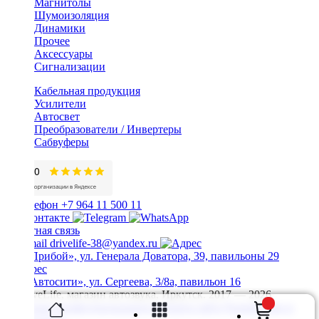
Магнитолы
Шумоизоляция
Динамики
Прочее
Аксессуары
Сигнализации
Кабельная продукция
Усилители
Автосвет
Преобразователи / Инвертеры
Сабвуферы
+7 964 11 500 11
Обратная связь
drivelife-38@yandex.ru
ТЦ «Прибой», ул. Генерала Доватора, 39, павильоны 29
ТЦ «Автосити», ул. Сергеева, 3/8а, павильон 16
© DriveLife, магазин автозвука, Иркутск. 2017 — 2026
Политика конфиденциальности
Карта сайта
Разработано в