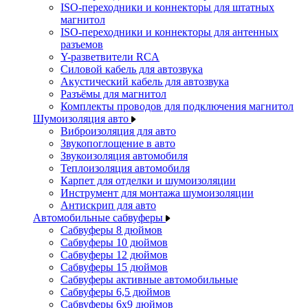
ISO-переходники и коннекторы для штатных
магнитол
ISO-переходники и коннекторы для антенных
разъемов
Y-разветвители RCA
Силовой кабель для автозвука
Акустический кабель для автозвука
Разъёмы для магнитол
Комплекты проводов для подключения магнитол
Шумоизоляция авто
Виброизоляция для авто
Звукопоглощение в авто
Звукоизоляция автомобиля
Теплоизоляция автомобиля
Карпет для отделки и шумоизоляции
Инструмент для монтажа шумоизоляции
Антискрип для авто
Автомобильные сабвуферы
Сабвуферы 8 дюймов
Сабвуферы 10 дюймов
Сабвуферы 12 дюймов
Сабвуферы 15 дюймов
Сабвуферы активные автомобильные
Сабвуферы 6,5 дюймов
Сабвуферы 6x9 дюймов