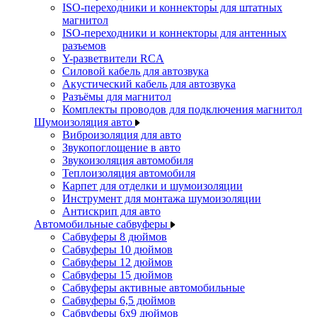
ISO-переходники и коннекторы для штатных
магнитол
ISO-переходники и коннекторы для антенных
разъемов
Y-разветвители RCA
Силовой кабель для автозвука
Акустический кабель для автозвука
Разъёмы для магнитол
Комплекты проводов для подключения магнитол
Шумоизоляция авто
Виброизоляция для авто
Звукопоглощение в авто
Звукоизоляция автомобиля
Теплоизоляция автомобиля
Карпет для отделки и шумоизоляции
Инструмент для монтажа шумоизоляции
Антискрип для авто
Автомобильные сабвуферы
Сабвуферы 8 дюймов
Сабвуферы 10 дюймов
Сабвуферы 12 дюймов
Сабвуферы 15 дюймов
Сабвуферы активные автомобильные
Сабвуферы 6,5 дюймов
Сабвуферы 6x9 дюймов