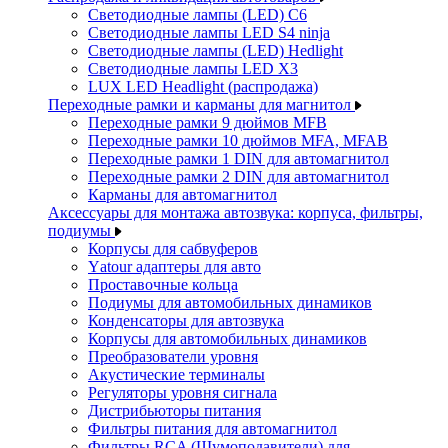
Светодиодные лампы (LED) C6
Светодиодные лампы LED S4 ninja
Светодиодные лампы (LED) Hedlight
Светодиодные лампы LED X3
LUX LED Headlight (распродажа)
Переходные рамки и карманы для магнитол
Переходные рамки 9 дюймов MFB
Переходные рамки 10 дюймов MFA, MFAB
Переходные рамки 1 DIN для автомагнитол
Переходные рамки 2 DIN для автомагнитол
Карманы для автомагнитол
Аксессуары для монтажа автозвука: корпуса, фильтры,
подиумы
Корпусы для сабвуферов
Yаtour адаптеры для авто
Проставочные кольца
Подиумы для автомобильных динамиков
Конденсаторы для автозвука
Корпусы для автомобильных динамиков
Преобразователи уровня
Акустические терминалы
Регуляторы уровня сигнала
Дистрибьюторы питания
Фильтры питания для автомагнитол
Фильтры RCA (Шумоподавители) для